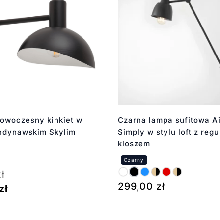
nowoczesny kinkiet w
Czarna lampa sufitowa A
andynawskim Skylim
Simply w stylu loft z re
kloszem
zł
299,00
zł
zł