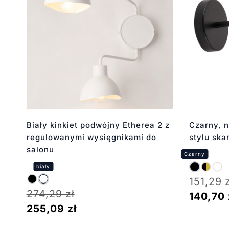
Biały kinkiet podwójny Etherea 2 z
Czarny, 
regulowanymi wysięgnikami do
stylu sk
salonu
151,29
274,29
zł
140,70
255,09
zł