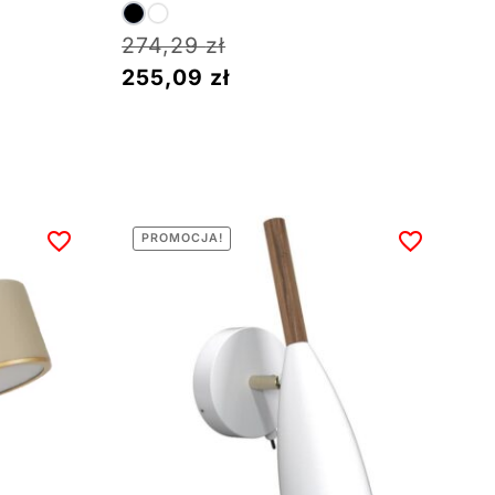
274,29
zł
255,09
zł
PROMOCJA!