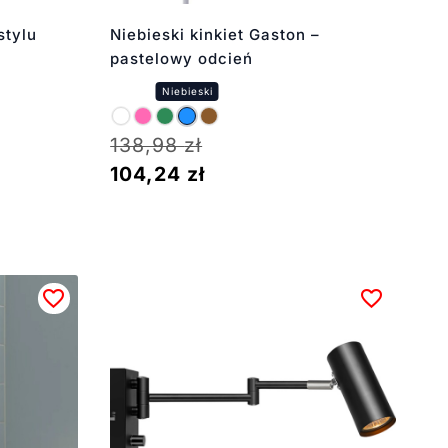
stylu
Niebieski kinkiet Gaston –
pastelowy odcień
138,98
zł
104,24
zł