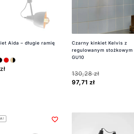
kiet Aida – długie ramię
Czarny kinkiet Kelvis z
regulowanym stożkowym
GU10
zł
130,28
zł
97,71
zł
A!