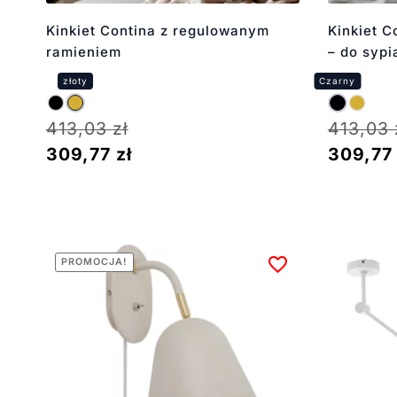
Kinkiet Contina z regulowanym
Kinkiet C
ramieniem
– do sypia
413,03
zł
413,03
309,77
zł
309,7
PROMOCJA!