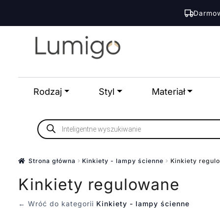
Darmow
Przejdź
Przejdź
do
do
nawigacji
treści
Rodzaj
Styl
Materiał
Wyszukiwarka
produktów
Strona główna
Kinkiety - lampy ścienne
Kinkiety regul
Kinkiety regulowane
← Wróć do kategorii
Kinkiety - lampy ścienne