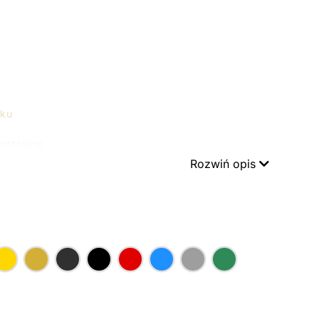
a
iku
potrójne
Rozwiń opis
w
żyć na wiele sposobów. Są przede wszystkim źródłem świa
jące, punktowe, okolicznościowe, a nawet dekoracyjne. Naj
ienne często wykorzystywane są jako pomoc przy czytaniu 
ej zdecydować się na kinkiety regulowane.
chanizm kinkietów regulowanych to cecha, która przemawia
ć. Dzięki kinkietom regulowanym bez problemu dopasujesz k