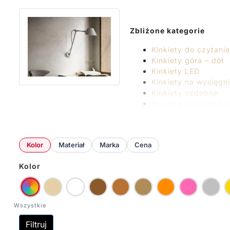
Zbliżone kategorie
Kinkiety do czytani
Kinkiety góra – dół
Kinkiety LED
Kinkiety na wysięgn
Kinkiety ozdobne
Kinkiety podwójne i 
Kinkiety podłużne
Kinkiety regulowane
Kinkiety z wtyczką
Kolor
Materiał
Marka
Cena
Oświetlenie obrazó
Kinkiety w domu mogą słu
Kolor
jako oświetlenie akcentu
funkcjonalność. Lampy śc
takich sytuacjach najlepi
Funkcjonalny i prosty me
Filtruj
zachodzi taka koniecznoś