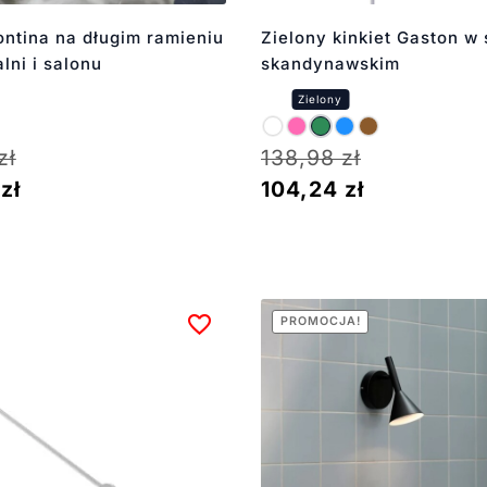
ontina na długim ramieniu
Zielony kinkiet Gaston w 
lni i salonu
skandynawskim
zł
138,98
zł
7
zł
104,24
zł
PROMOCJA!