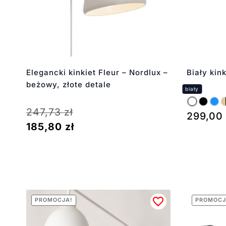
Elegancki kinkiet Fleur – Nordlux –
Biały kin
beżowy, złote detale
247,73
zł
299,00
185,80
zł
PROMOCJA!
PROMOCJ