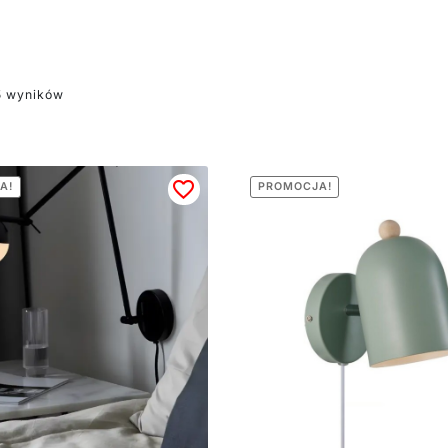
oświetlana w danej chwili.
5 wyników
A!
PROMOCJA!