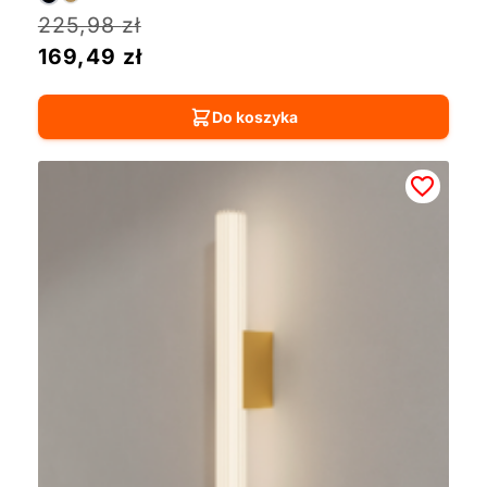
225,98
zł
169,49
zł
Do koszyka