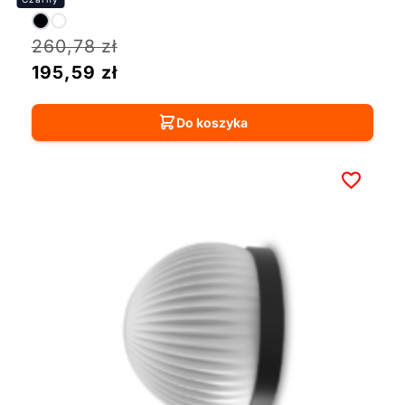
260,78
zł
195,59
zł
Do koszyka