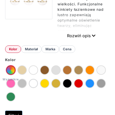
wielkości. Funkcjonalne
kinkiety łazienkowe nad
lustro zapewniają
optymalne oświetlenie
twarzy, eliminując
niekorzystne cienie
Rozwiń opis
podczas codziennych
czynności. W naszej
ofercie znajdą Państwo
Kolor
Materiał
Marka
Cena
szeroki wybór
różnorodnych modeli.
Kolor
Od minimalistycznych
kinkietów łazienkowych
czarnych, przez
eleganckie kinkiety
łazienkowe złote, po
industrialne kinkiety
łazienkowe loft.
Wszystkie nasze lampy
posiadają odpowiednią
klasę szczelności IP44