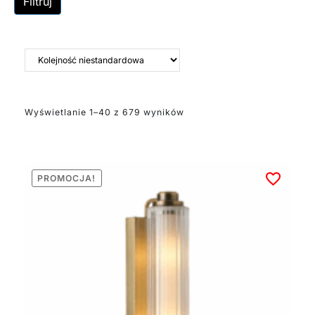
Filtruj
lub wyższą. Gwarantuje
ona bezpieczeństwo w
wilgotnych
pomieszczeniach.
Nowoczesne kinkiety do
łazienki stanowią
zarówno praktyczne
źródło światła, jak i
Wyświetlanie 1–40 z 679 wyników
stylowy element
dekoracyjny
dopełniający aranżację
wnętrza.
PROMOCJA!