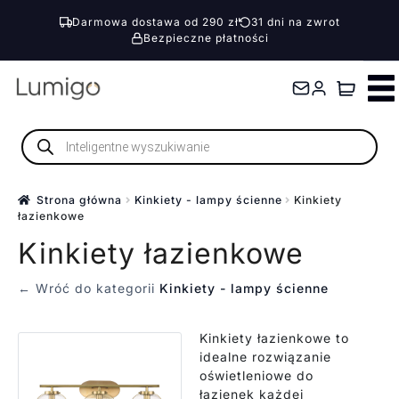
Darmowa dostawa od 290 zł
31 dni na zwrot
Bezpieczne płatności
Przejdź
Przejdź
do
do
nawigacji
treści
Wyszukiwarka
produktów
Strona główna
Kinkiety - lampy ścienne
Kinkiety
łazienkowe
Kinkiety łazienkowe
← Wróć do kategorii
Kinkiety - lampy ścienne
Kinkiety łazienkowe to
idealne rozwiązanie
oświetleniowe do
łazienek każdej