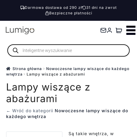
Darmowa dostawa od 290 zł
31 dni na zwrot
Bezpieczne płatności
Przejdź
Przejdź
do
do
nawigacji
treści
Wyszukiwarka
produktów
Strona główna
Nowoczesne lampy wiszące do każdego
wnętrza
Lampy wiszące z abażurami
Lampy wiszące z
abażurami
← Wróć do kategorii
Nowoczesne lampy wiszące do
każdego wnętrza
Są takie wnętrza, w