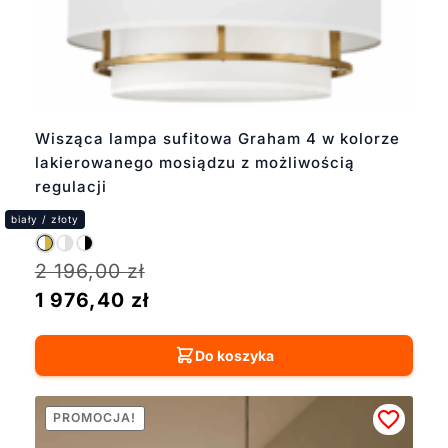
Wisząca lampa sufitowa Graham 4 w kolorze
lakierowanego mosiądzu z możliwością
regulacji
2 196,00
zł
1 976,40
zł
Do koszyka
PROMOCJA!