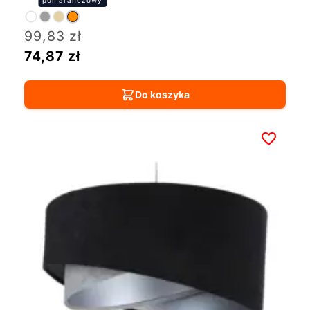
99,83
zł
74,87
zł
Do koszyka