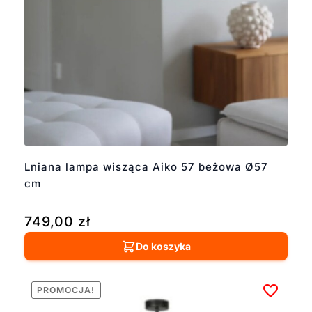
Lniana lampa wisząca Aiko 57 beżowa Ø57
cm
749,00
zł
Do koszyka
PROMOCJA!