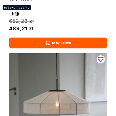
652,28
zł
489,21
zł
Do koszyka