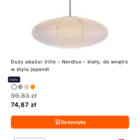
przytulne, idealne do
odpoczynku albo
rozmów przy kolacji. To
taki rodzaj światła,
który „robi nastrój”, ale
nie męczy oczu.
Zobacz naszą kolekcję i
wybierz model, który
będzie pasował do
Duży abażur Villo – Nordlux – biały, do wnętrz
Twojego wnętrza.
w stylu japandi
99,83
zł
74,87
zł
Do koszyka