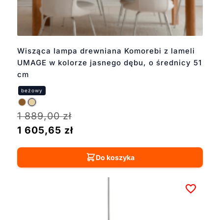
Wisząca lampa drewniana Komorebi z lameli
UMAGE w kolorze jasnego dębu, o średnicy 51
cm
1 889,00
zł
1 605,65
zł
Do koszyka