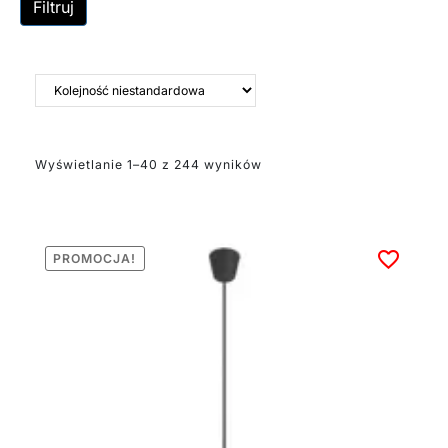
Filtruj
zawiesisz.
W naszej ofercie
znajdziesz modele w
różnych stylach . Od
prostych i stonowanych,
po te bardziej
dekoracyjne. Tkaniny,
Wyświetlanie 1–40 z 244 wyników
plecionki, tworzywa o
ciekawej fakturze –
wybór jest naprawdę
spory. No i jeszcze
PROMOCJA!
jedno: większość lamp
ma regulowaną
wysokość, więc łatwo je
dopasować do stołu,
łóżka czy przestrzeni
nad wyspą kuchenną.
Co jeszcze? Światło z
abażura jest miękkie,