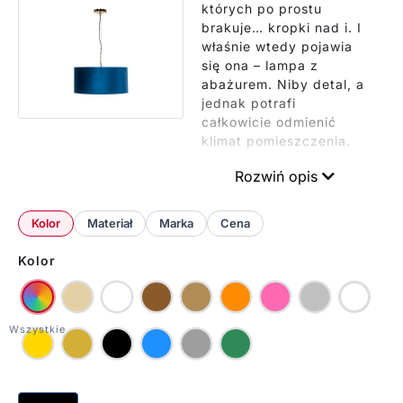
których po prostu
brakuje… kropki nad i. I
właśnie wtedy pojawia
się ona – lampa z
abażurem. Niby detal, a
jednak potrafi
całkowicie odmienić
klimat pomieszczenia.
Lampy wiszące z
Rozwiń opis
abażurami świetnie
sprawdzają się w
Kolor
Materiał
Marka
Cena
salonach, jadalniach,
sypialniach, a nawet w
Kolor
holach czy
przedpokojach. Pasują i
do wnętrz
nowoczesnych, i do
tych bardziej
klasycznych. Wszystko
zależy od kształtu,
materiału i tego, jak je