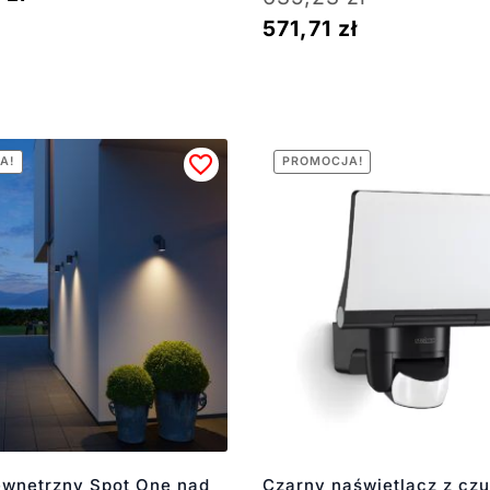
571,71
zł
A!
PROMOCJA!
zewnętrzny Spot One nad
Czarny naświetlacz z czu