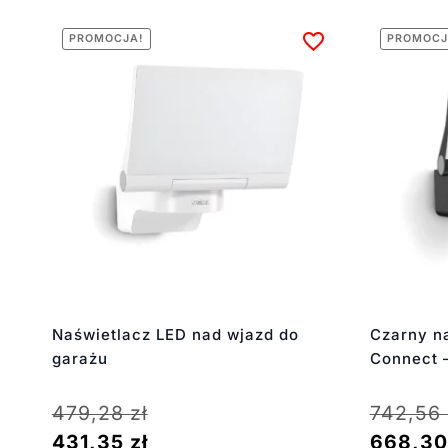
PROMOCJA!
PROMOCJ
Naświetlacz LED nad wjazd do
Czarny n
garażu
Connect –
479,28
zł
742,56
431,35
zł
668,3