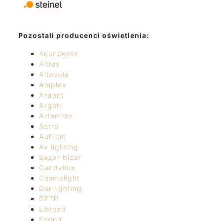
Pozostali producenci oświetlenia:
4concepts
Aldex
Altavola
Amplex
Ardant
Argon
Artemide
Astro
Auhilon
Av lighting
Bazar bizar
Candellux
Cosmolight
Dar lighting
DFTP
Elstead
Endon