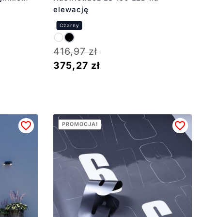
elewację
416,97
zł
375,27
zł
PROMOCJA!