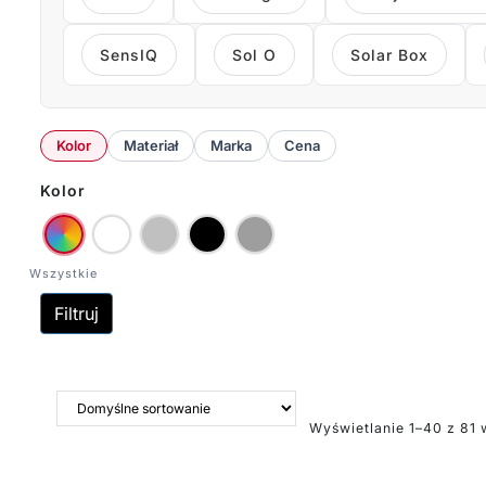
SensIQ
Sol O
Solar Box
Kolor
Materiał
Marka
Cena
Kolor
Filtruj
Wyświetlanie 1–40 z 81