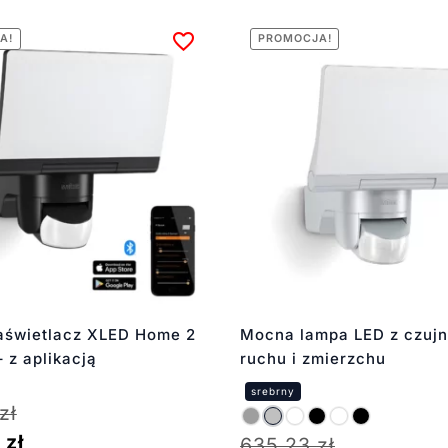
A!
PROMOCJA!
aświetlacz XLED Home 2
Mocna lampa LED z czujn
 z aplikacją
ruchu i zmierzchu
zł
0
zł
635,23
zł