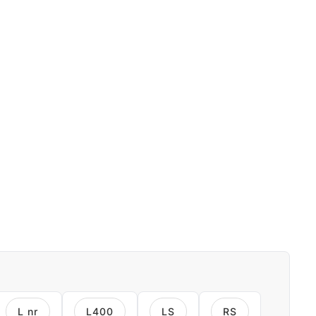
L nr
L400
LS
RS