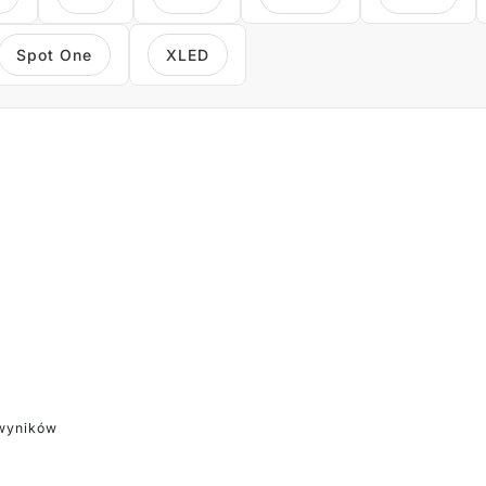
Spot One
XLED
 wyników