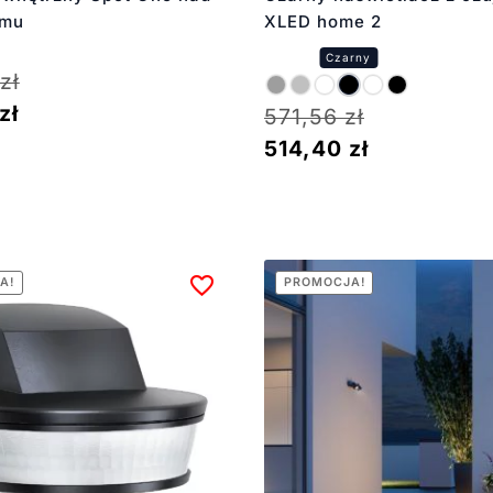
omu
XLED home 2
zł
zł
571,56
zł
514,40
zł
A!
PROMOCJA!