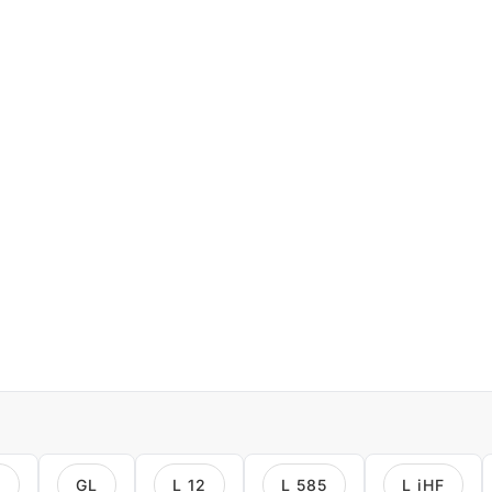
l
GL
L 12
L 585
L iHF