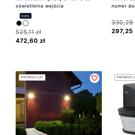
oświetlenia wejścia
numer d
330,28
297,25
525,11
zł
472,60
zł
PROMOCJA!
PROMOCJ