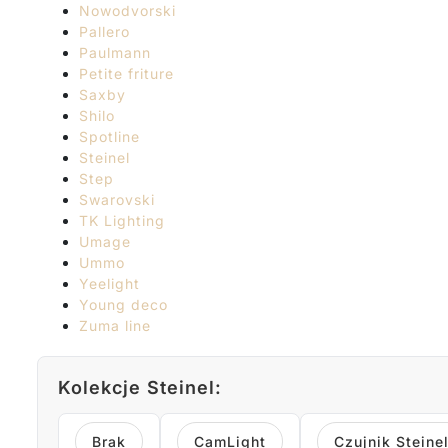
Nowodvorski
Pallero
Paulmann
Petite friture
Saxby
Shilo
Spotline
Steinel
Step
Swarovski
TK Lighting
Umage
Ummo
Yeelight
Young deco
Zuma line
Kolekcje Steinel:
Brak
CamLight
Czujnik Steine