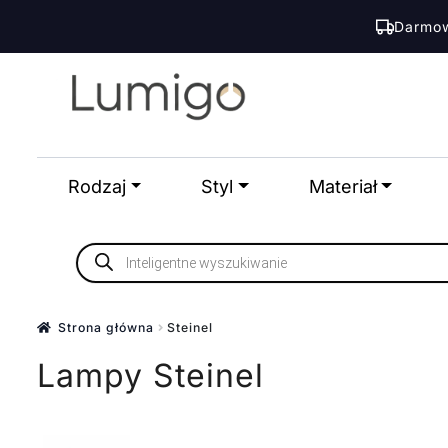
Darmow
Przejdź
Przejdź
do
do
nawigacji
treści
Rodzaj
Styl
Materiał
Wyszukiwarka
produktów
Strona główna
Steinel
Lampy Steinel