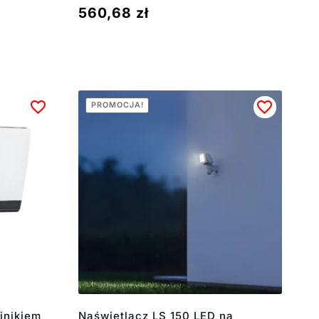
560,68
zł
PROMOCJA!
jnikiem
Naświetlacz LS 150 LED na