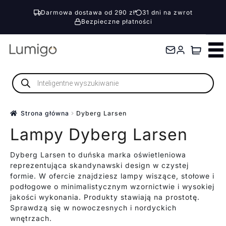
Darmowa dostawa od 290 zł
31 dni na zwrot
Bezpieczne płatności
Przejdź
Przejdź
do
do
nawigacji
treści
Wyszukiwarka
produktów
Strona główna
Dyberg Larsen
Lampy Dyberg Larsen
Dyberg Larsen to duńska marka oświetleniowa
reprezentująca skandynawski design w czystej
formie. W ofercie znajdziesz lampy wiszące, stołowe i
podłogowe o minimalistycznym wzornictwie i wysokiej
jakości wykonania. Produkty stawiają na prostotę.
Sprawdzą się w nowoczesnych i nordyckich
wnętrzach.