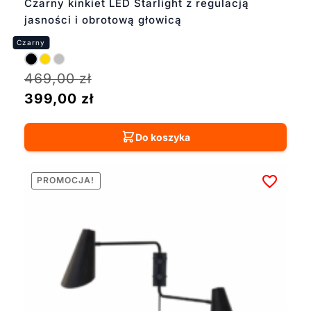
Czarny kinkiet LED Starlight z regulacją
jasności i obrotową głowicą
469,00
zł
399,00
zł
Do koszyka
PROMOCJA!