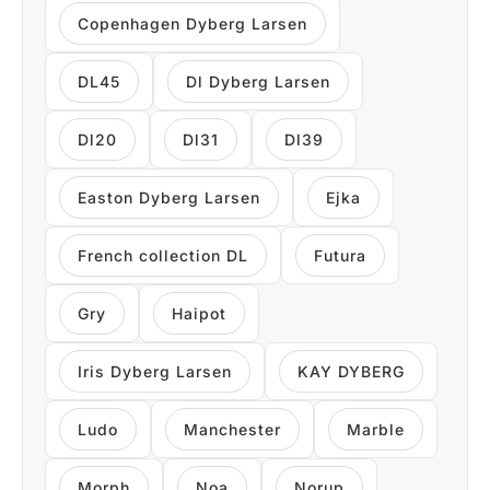
Copenhagen Dyberg Larsen
DL45
Dl Dyberg Larsen
Dl20
Dl31
Dl39
Easton Dyberg Larsen
Ejka
French collection DL
Futura
Gry
Haipot
Iris Dyberg Larsen
KAY DYBERG
Ludo
Manchester
Marble
Morph
Noa
Norup