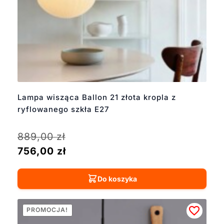
Lampa wisząca Ballon 21 złota kropla z
ryflowanego szkła E27
889,00
zł
756,00
zł
Do koszyka
PROMOCJA!