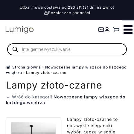
Darmowa dostawa od 290 zł
31 dni na zwrot
Bezpieczne płatności
Przejdź
Przejdź
do
do
nawigacji
treści
Wyszukiwarka
produktów
Strona główna
Nowoczesne lampy wiszące do każdego
wnętrza
Lampy złoto-czarne
Lampy złoto-czarne
← Wróć do kategorii
Nowoczesne lampy wiszące do
każdego wnętrza
Lampy złoto-czarne to
niezwykle elegancki
wybór. Łączą w sobie