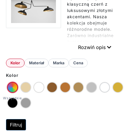
klasyczną czerń z
luksusowymi złotymi
akcentami. Nasza
kolekcja obejmuje
różnorodne modele.
Zarówno industrialne
żyrandole ze
Rozwiń opis
stożkowymi kloszami,
wyrafinowane lampy z
regulowaną wysokością
Kolor
Materiał
Marka
Cena
ale także nowoczesne
systemy reflektorów z
Kolor
regulowanymi spotami.
Każda lampa łączy w
sobie elegancję
dwukolorowego
wykończenia z
praktyczną
funkcjonalnością.
Filtruj
Lampy dostępne są w