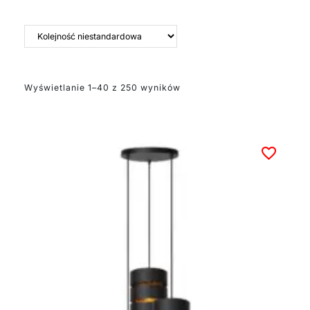
różnych stylach.
Oferujemy zarówno
minimalistyczne
kinkiety, dekoracyjne
żyrandole w
skandynawskim stylu, a
także luksusowe lampy
Wyświetlanie 1–40 z 250 wyników
z czarnymi abażurami.
Szczególnie wyróżnia
się kolekcja Abbano
wykonana z mosiądzu,
która idealnie wpisuje
się w obecnie popularne
wnętrzarskie trendy.
Nasze lampy pozwalają
na stworzenie spójnej
kompozycji
oświetleniowej w całym
domu.