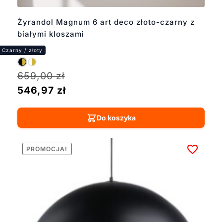
Żyrandol Magnum 6 art deco złoto-czarny z
białymi kloszami
659,00
zł
546,97
zł
Do koszyka
PROMOCJA!