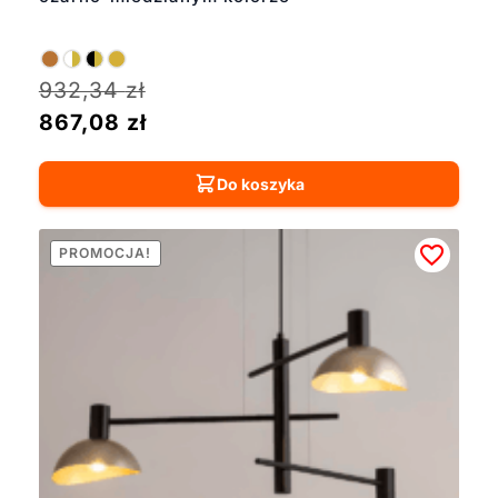
932,34
zł
867,08
zł
Do koszyka
PROMOCJA!