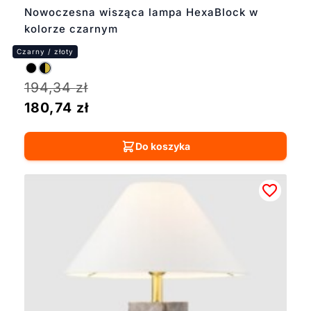
Nowoczesna wisząca lampa HexaBlock w
kolorze czarnym
194,34
zł
180,74
zł
Do koszyka