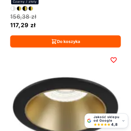
156,38
zł
117,29
zł
Do koszyka
Jakość sklepu
od Google
4,8