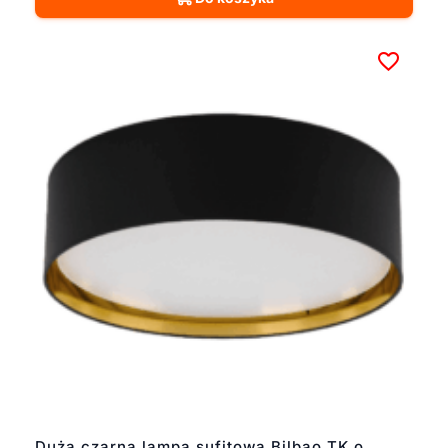
Duża czarna lampa sufitowa Bilbao TK o