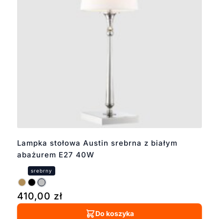
minimalistycznym,
industrialnym, a także
glamour. Ich
uniwersalny charakter
sprawia, że są idealnym
wyborem zarówno do
domowych przestrzeni,
jak i eleganckich biur
czy hoteli, dodając
wnętrzom szlachetnego
blasku i nowoczesnego
charakteru.
Lampka stołowa Austin srebrna z białym
abażurem E27 40W
410,00
zł
Do koszyka