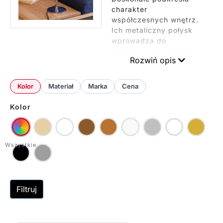
charakter
współczesnych wnętrz.
Ich metaliczny połysk
wprowadza do
pomieszczeń element
Rozwiń opis
luksusu i głębi.
Odbijając światło tworzą
ciekawe efekty
Kolor
Materiał
Marka
Cena
wizualne. W naszej
ofercie znajdą Państwo
Kolor
różnorodne modele
lamp w srebrnym
wykończeniu. Oferujemy
klasyczne formy,
nowoczesne a także
designerskie projekty.
Szczególnie popularne
są lampy z kolekcji
Filtruj
Morph z opalowym
kloszem i srebrną
podstawą, które