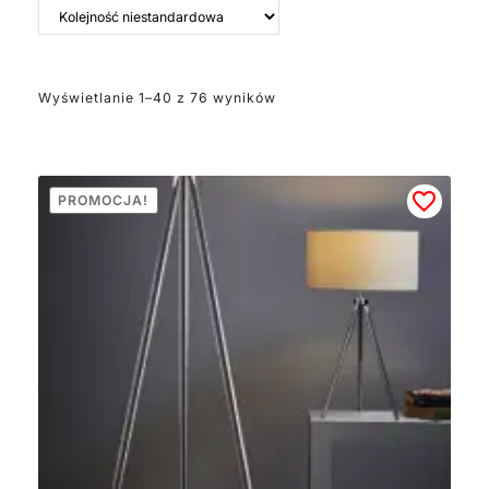
przyciągają eleganckim
wyglądem. Na uwagę
zasługuje również lampa
biurkowa Raskin, która
Wyświetlanie 1–40 z 76 wyników
dzięki regulowanemu
ramieniu zapewnia
komfort pracy.
Polecamy rónież
dekoracyjną lampę
PROMOCJA!
Princess z opalową
kulą, która stanowi
stylowy element
wystroju salonu.
Srebrne lampy stołowe
dostępne są w różnych
odcieniach (chłodnym,
ciepłym), w różnych
wykroczeniach
(połyskującym,
matowym,
szczotkowanym). Seria