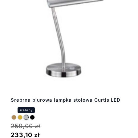
Srebrna biurowa lampka stołowa Curtis LED
259,00
zł
233,10
zł