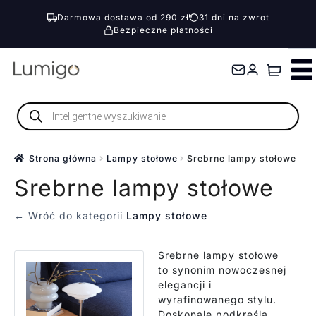
Darmowa dostawa od 290 zł
31 dni na zwrot
Bezpieczne płatności
Przejdź
Przejdź
do
do
nawigacji
treści
Wyszukiwarka
produktów
Strona główna
Lampy stołowe
Srebrne lampy stołowe
Srebrne lampy stołowe
← Wróć do kategorii
Lampy stołowe
Srebrne lampy stołowe
to synonim nowoczesnej
elegancji i
wyrafinowanego stylu.
Doskonale podkreśla