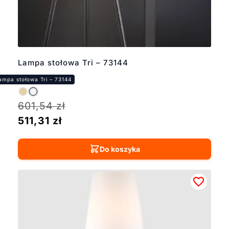
DL z metalową
podstawą w srebrnym
wykończeniu oferuje
kilka wariantów.
Idealnych zarówno na
Lampa stołowa Tri – 73144
biurko, komodę, jak i
parapet. Dla miłośników
klasycznej elegancji
polecamy model
601,54
zł
Lessina, który łączy
transparentną podstawę
511,31
zł
ze srebrnym
wykończeniem.
Do koszyka
Stanowiąc subtelny, a
zarazem efektowny
dodatek do wnętrza.
Lampy stołowe w
srebrnym kolorze
doskonale komponują
się z wnętrzami w stylu
nowoczesnym,