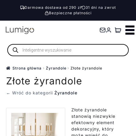
Darmowa dostawa od 290 zł
31 dni na zwrot
Bezpieczne płatności
Przejdź
Przejdź
do
do
nawigacji
treści
Wyszukiwarka
produktów
Strona główna
Żyrandole
Złote żyrandole
Złote żyrandole
← Wróć do kategorii
Żyrandole
Złote żyrandole
stanowią niezwykle
efektowny element
dekoracyjny, który
może wnieść do