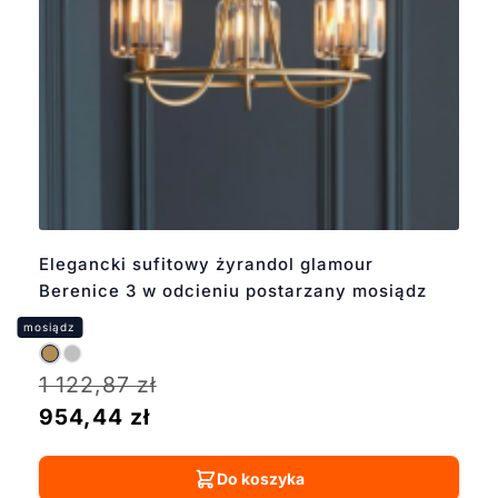
Elegancki sufitowy żyrandol glamour
Berenice 3 w odcieniu postarzany mosiądz
1 122,87
zł
954,44
zł
Do koszyka