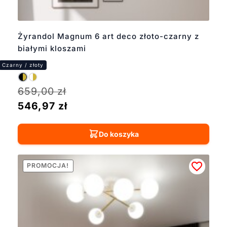
Żyrandol Magnum 6 art deco złoto-czarny z
białymi kloszami
659,00
zł
546,97
zł
Do koszyka
PROMOCJA!