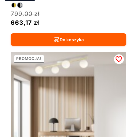
799,00
zł
663,17
zł
Do koszyka
PROMOCJA!