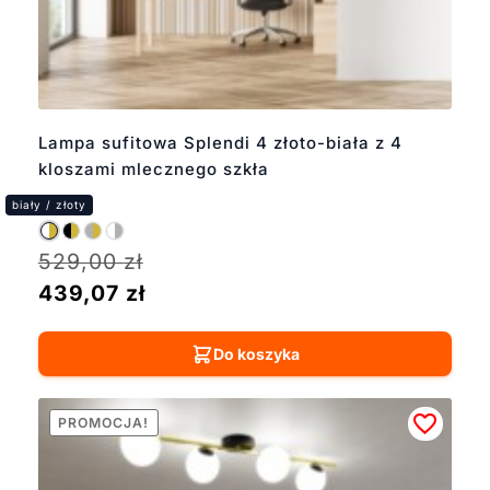
Lampa sufitowa Splendi 4 złoto-biała z 4
kloszami mlecznego szkła
529,00
zł
439,07
zł
Do koszyka
PROMOCJA!