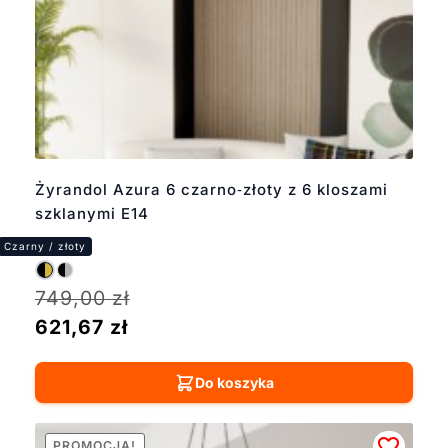
Żyrandol Azura 6 czarno‑złoty z 6 kloszami
szklanymi E14
749,00
zł
621,67
zł
Do koszyka
PROMOCJA!