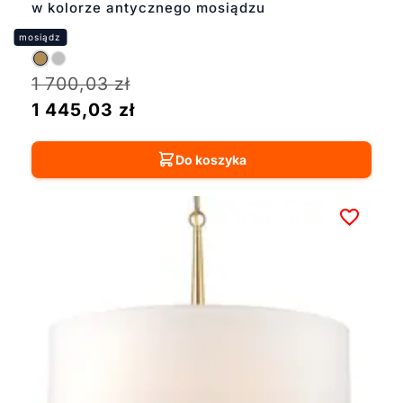
w kolorze antycznego mosiądzu
1 700,03
zł
1 445,03
zł
Do koszyka