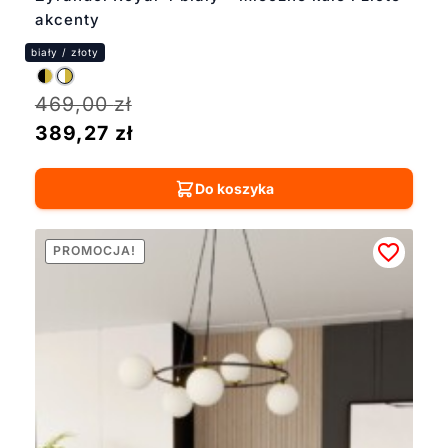
akcenty
469,00
zł
389,27
zł
Do koszyka
PROMOCJA!