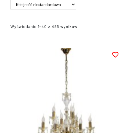
wnętrza – czy to
klasycznego,
nowoczesnego czy
glamour – złote
Wyświetlanie 1–40 z 455 wyników
żyrandole doskonale
wpisują się w
różnorodne estetyki,
dodając im
wyjątkowego uroku.