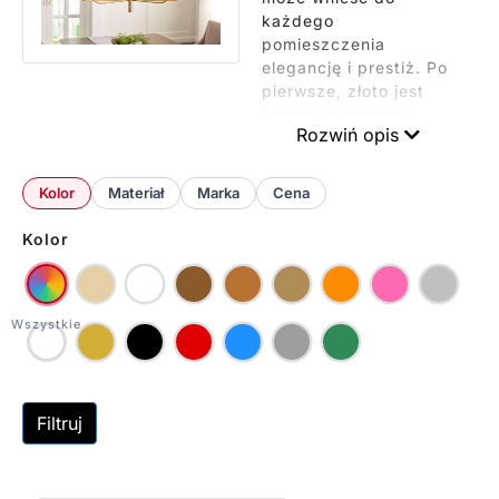
każdego
pomieszczenia
elegancję i prestiż. Po
pierwsze, złoto jest
barwą kojarzoną z
Rozwiń opis
luksusem i dostatkiem
od wieków. Decydując
się na złoty żyrandol,
Kolor
Materiał
Marka
Cena
dodajesz swojemu
wnętrzu
Kolor
niepowtarzalnego
blasku i splendoru.
Złociste elementy
oświetleniowe potrafią
stać się centralnym
punktem uwagi w
pomieszczeniu,
nadając mu charakteru
Filtruj
i podkreślając wysoki
standard aranżacji.
Niezależnie od stylu