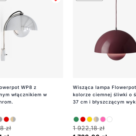
lowerpot WP8 z
Wisząca lampa Flowerpo
ym włącznikiem w
kolorze ciemnej śliwki o 
chrom.
37 cm i błyszczącym wy
68
zł
1 922,18
zł