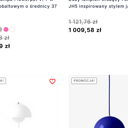
obaltowym o średnicy 37
JH5 inspirowany stylem j
1 121,76
zł
1 009,58
zł
88
zł
59
zł
A!
PROMOCJA!