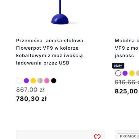
Przenośna lampka stołowa
Mobilna b
Flowerpot VP9 w kolorze
VP9 z moż
kobaltowym z możliwością
jasności
ładowania przez USB
916,66
867,00
zł
825,0
780,30
zł
PROMOCJ