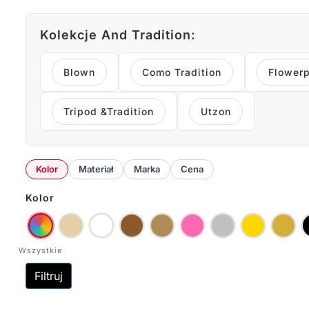
Kolekcje And Tradition:
Blown
Como Tradition
Flowerp
Tripod &Tradition
Utzon
Kolor
Materiał
Marka
Cena
Kolor
Filtruj