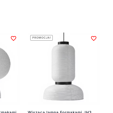
PROMOCJA!
ormakami
Wisząca lampa Formakami JH3