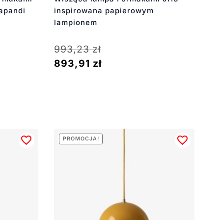
apandi
inspirowana papierowym
lampionem
993,23
zł
893,91
zł
PROMOCJA!