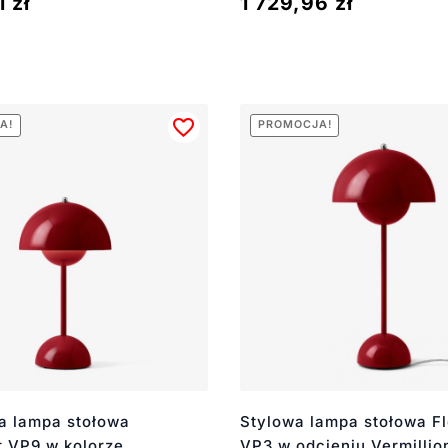
71
zł
1 729,96
zł
A!
PROMOCJA!
a lampa stołowa
Stylowa lampa stołowa F
t VP9 w kolorze
VP3 w odcieniu Vermillio