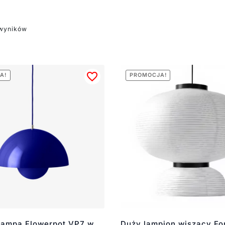
 wyników
A!
PROMOCJA!
lampa Flowerpot VP7 w
Duży lampion wiszący F