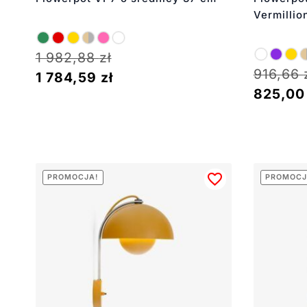
Vermillio
1 982,88
zł
916,66
1 784,59
zł
825,0
PROMOCJA!
PROMOCJ