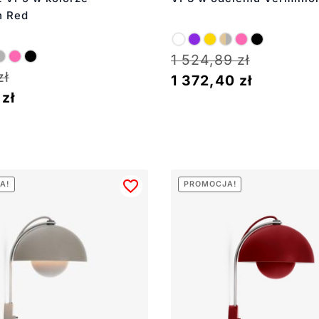
n Red
1 524,89
zł
zł
1 372,40
zł
0
zł
A!
PROMOCJA!