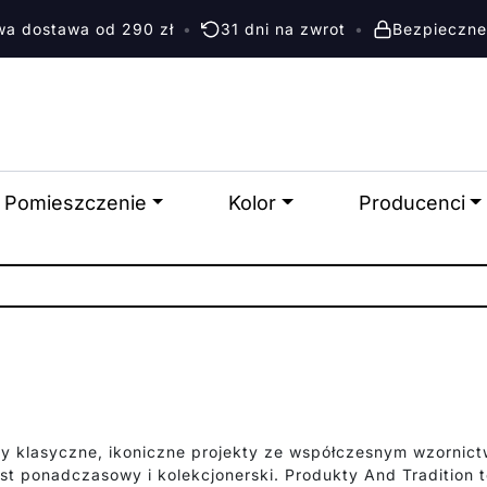
a dostawa od 290 zł
•
31 dni na zwrot
•
Bezpieczne
Pomieszczenie
Kolor
Producenci
zy klasyczne, ikoniczne projekty ze współczesnym wzornict
st ponadczasowy i kolekcjonerski. Produkty And Tradition 