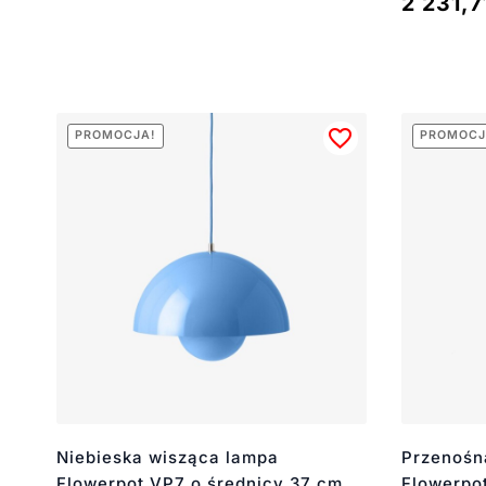
2 231,
PROMOCJA!
PROMOCJ
Niebieska wisząca lampa
Przenośn
Flowerpot VP7 o średnicy 37 cm
Flowerpo