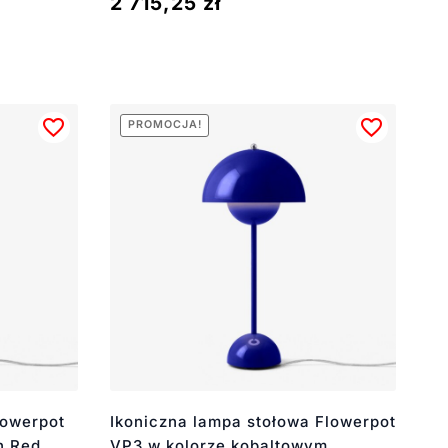
2 715,25
zł
PROMOCJA!
lowerpot
Ikoniczna lampa stołowa Flowerpot
n Red
VP3 w kolorze kobaltowym