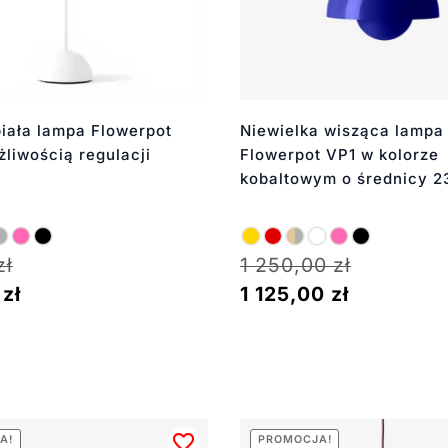
iała lampa Flowerpot
Niewielka wisząca lampa
liwością regulacji
Flowerpot VP1 w kolorze
kobaltowym o średnicy 2
zł
1 250,00
zł
0
zł
1 125,00
zł
A!
PROMOCJA!