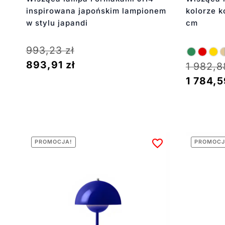
inspirowana japońskim lampionem
kolorze k
w stylu japandi
cm
993,23
zł
893,91
zł
1 982,
1 784,
PROMOCJA!
PROMOCJ