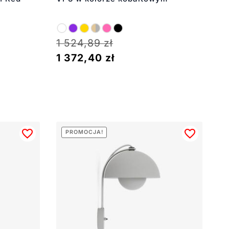
1 524,89
zł
1 372,40
zł
PROMOCJA!