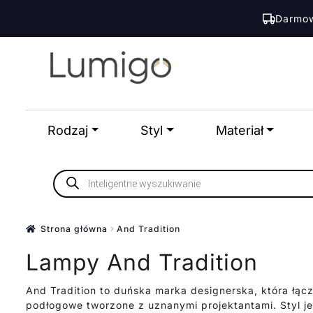
Darmow
Przejdź
Przejdź
do
do
nawigacji
treści
Rodzaj
Styl
Materiał
Wyszukiwarka
produktów
Strona główna
And Tradition
Lampy And Tradition
And Tradition to duńska marka designerska, która łąc
podłogowe tworzone z uznanymi projektantami. Styl je