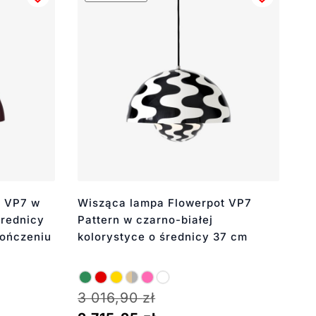
t VP7 w
Wisząca lampa Flowerpot VP7
średnicy
Pattern w czarno-białej
kończeniu
kolorystyce o średnicy 37 cm
3 016,90
zł