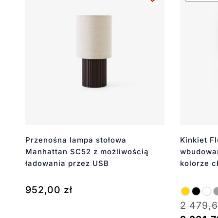
Przenośna lampa stołowa
Kinkiet F
Manhattan SC52 z możliwością
wbudowan
ładowania przez USB
kolorze 
952,00
zł
2 479,