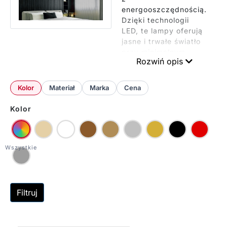
energooszczędnością.
Dzięki technologii
LED, te lampy oferują
jasne i trwałe światło
przy minimalnym
Rozwiń opis
zużyciu energii.
Ponadto, wiele modeli
posiada funkcje
Kolor
Materiał
Marka
Cena
regulacji
intensywności światła
Kolor
i barwy, umożliwiając
dostosowanie
oświetlenia do
różnych potrzeb i
nastrojów w danym
pomieszczeniu.
Żyrandole LED mogą
Filtruj
być wykonane z
różnych materiałów,
od tradycyjnych