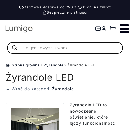
Darmowa dostawa od 290 zł
31 dni na zwrot
Bezpieczne płatności
Przejdź
Przejdź
do
do
nawigacji
treści
Wyszukiwarka
produktów
Strona główna
Żyrandole
Żyrandole LED
Żyrandole LED
← Wróć do kategorii
Żyrandole
Żyrandole LED to
nowoczesne
oświetlenie, które
łączy funkcjonalność
z