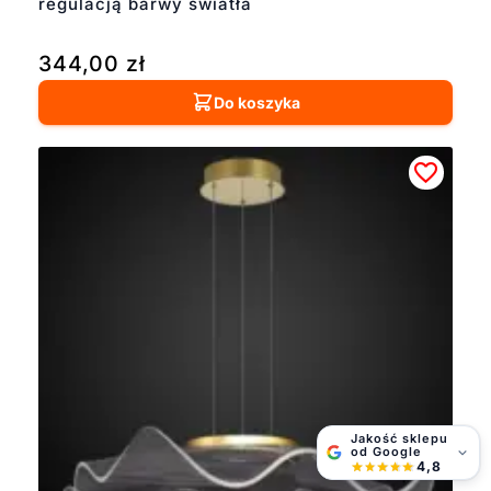
regulacją barwy światła
344,00
zł
Do koszyka
Jakość sklepu
od Google
4,8