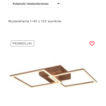
takich jak metal czy
szkło, po nowoczesne
tworzywa sztuczne
czy aluminium. Dzięki
zastosowaniu
Wyświetlanie 1–40 z 133 wyników
nowoczesnych
materiałów, lampy te
nie tylko prezentują
się stylowo, ale także
PROMOCJA!
są lekkie i łatwe w
konserwacji.
Obudowy z aluminium
czy tworzyw
sztucznych
dodatkowo pozwalają
na ciekawe kształty i
design.