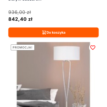
936,00
zł
842,40
zł
Do koszyka
PROMOCJA!