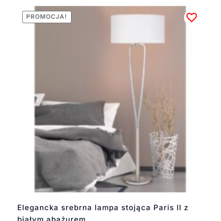
PROMOCJA!
Elegancka srebrna lampa stojąca Paris II z
białym abażurem