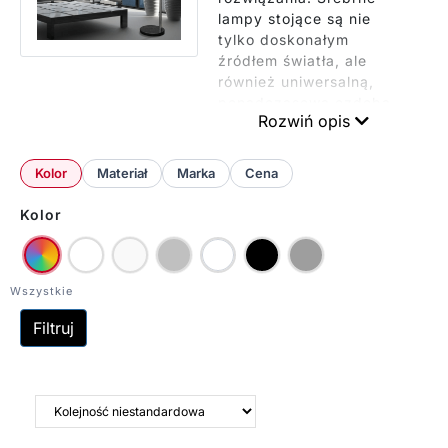
lampy stojące są nie
tylko doskonałym
źródłem światła, ale
również uniwersalną,
ponadczasową ozdobą
Rozwiń opis
wnętrza, która pasuje do
różnych typów aranżacji.
Lampy podłogowe w
Kolor
Materiał
Marka
Cena
kolorze srebra doskonale
sprawdzają się w
Kolor
nowoczesnych
apartamentach,
klasycznych sypialniach
jak i eleganckich
gabinetach. Mogą
Filtruj
wspomagać oświetlenie
pomieszczenia wraz z
lampami wiszącymi, lub
stanowić osobne źródło
delikatnego,
wieczornego światła,