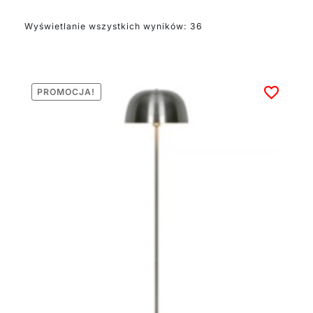
wprowadzając do
wnętrza delikatny, ciepły
Wyświetlanie wszystkich wyników: 36
nastrój.
Srebrne lampy
podłogowe to
urządzenia, które łatwo
PROMOCJA!
utrzymać w czystości,
dzięki czemu są chętnie
wybierane przez
naszych klientów.
Ponadto warto dodać, że
posiadamy lampy
wyłącznie od
sprawdzonych
producentów
oświetlenia, dlatego
wiemy, że są
niezawodne, trwałe,
piękne i funkcjonalne.
Zobacz srebrne lampy
stojące od Lumigo.pl i