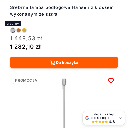
Srebrna lampa podłogowa Hansen z kloszem
wykonanym ze szkła
1 449,53
zł
1 232,10
zł
Do koszyka
PROMOCJA!
Jakość sklepu
od Google
4,8