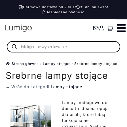
Darmowa dostawa od 290 zł
31 dni na zwrot
Bezpieczne płatności
Przejdź
Przejdź
do
do
nawigacji
treści
Wyszukiwarka
produktów
Strona główna
Lampy stojące
Srebrne lampy stojące
Srebrne lampy stojące
← Wróć do kategorii
Lampy stojące
Lampy podłogowe do
domu to idealna opcja
dla osób, które lubią
funkcjonalne
rozwiązania. Srebrne