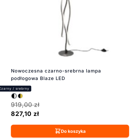
Nowoczesna czarno-srebrna lampa
podłogowa Blaze LED
919,00
zł
827,10
zł
Do koszyka