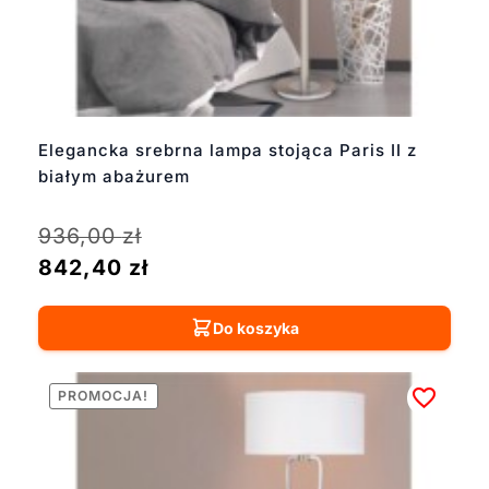
Elegancka srebrna lampa stojąca Paris II z
białym abażurem
936,00
zł
842,40
zł
Do koszyka
PROMOCJA!