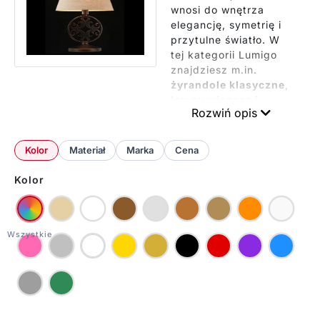
wnosi do wnętrza
elegancję, symetrię i
przytulne światło. W
tej kategorii Lumigo
znajdziesz m.in.
żyrandole klasyczne
,
lampy wiszące i
Rozwiń opis
sufitowe
,
plafony
,
kinkiety
, a także
lampy stołowe i
Kolor
Materiał
Marka
Cena
podłogowe
— idealne
do salonu, jadalni,
Kolor
sypialni czy gabinetu.
Wybierz styl (np. z
abażurami,
świecznikowy, z
kloszami) i dopasuj
kolor oraz materiał do
aranżacji.