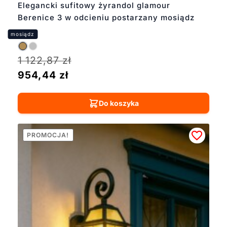
Elegancki sufitowy żyrandol glamour
Berenice 3 w odcieniu postarzany mosiądz
1 122,87
zł
954,44
zł
Do koszyka
PROMOCJA!