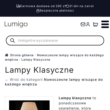
Darmowa dostawa od 290 zł
31 dni na zwrot
Bezpieczne płatności
Przejdź
Przejdź
do
do
nawigacji
treści
Wyszukiwarka
produktów
Strona główna
Nowoczesne lampy wiszące do każdego
wnętrza
Lampy Klasyczne
Lampy Klasyczne
← Wróć do kategorii
Nowoczesne lampy wiszące do
każdego wnętrza
Lampy klasyczne
to
ponadczasowe
oświetlenie, które