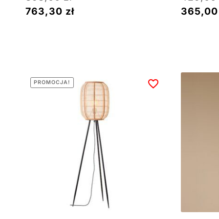
763,30
zł
365,0
PROMOCJA!