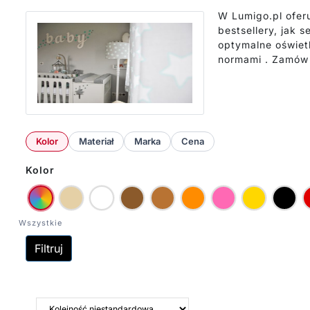
W Lumigo.pl ofer
bestsellery, jak
optymalne oświet
normami . Zamów 
Kolor
Materiał
Marka
Cena
Kolor
Filtruj