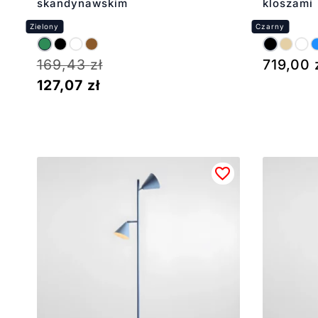
skandynawskim
kloszami
169,43
zł
719,00
127,07
zł