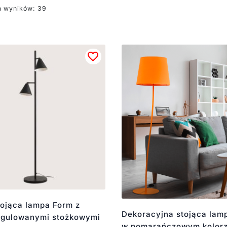
h wyników: 39
tojąca lampa Form z
Dekoracyjna stojąca lam
gulowanymi stożkowymi
w pomarańczowym kolor