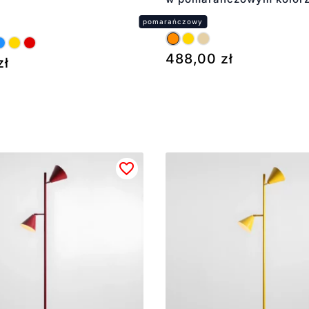
488,00
zł
zł