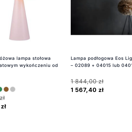
różowa lampa stołowa
Lampa podłogowa Eos Lig
matowym wykończeniu od
– 02089 + 04015 lub 040
1 844,00
zł
1 567,40
zł
zł
0
zł