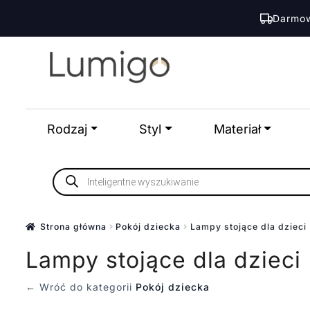
Darmow
Przejdź
Przejdź
do
do
nawigacji
treści
Rodzaj
Styl
Materiał
Wyszukiwarka
produktów
Strona główna
Pokój dziecka
Lampy stojące dla dzieci
Lampy stojące dla dzieci
← Wróć do kategorii
Pokój dziecka