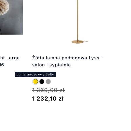
ht Large
Żółta lampa podłogowa Lyss –
16
salon i sypialnia
1 369,00
zł
1 232,10
zł