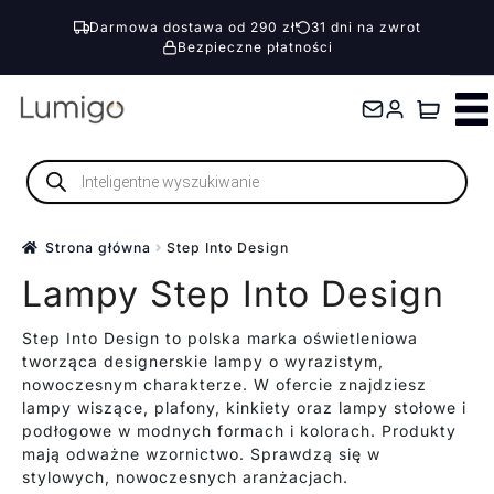
Darmowa dostawa od 290 zł
31 dni na zwrot
Bezpieczne płatności
Przejdź
Przejdź
do
do
nawigacji
treści
Wyszukiwarka
produktów
Strona główna
Step Into Design
Lampy Step Into Design
Step Into Design to polska marka oświetleniowa
tworząca designerskie lampy o wyrazistym,
nowoczesnym charakterze. W ofercie znajdziesz
lampy wiszące, plafony, kinkiety oraz lampy stołowe i
podłogowe w modnych formach i kolorach. Produkty
mają odważne wzornictwo. Sprawdzą się w
stylowych, nowoczesnych aranżacjach.