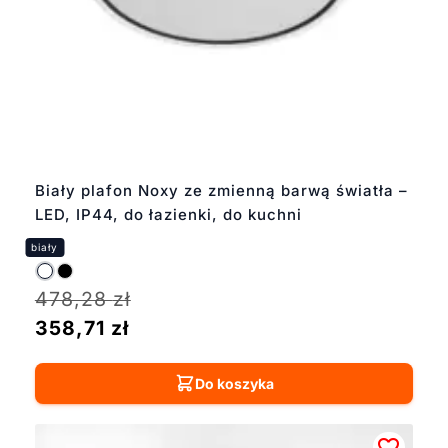
Biały plafon Noxy ze zmienną barwą światła –
LED, IP44, do łazienki, do kuchni
478,28
zł
358,71
zł
Do koszyka