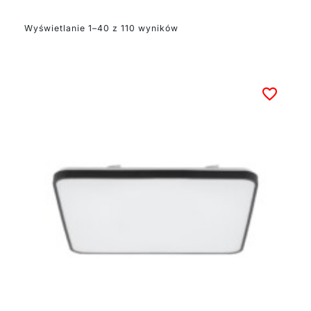
z mlecznymi kloszami
rozpraszającymi
Wyświetlanie 1–40 z 110 wyników
światło, dostępne w
różnych średnicach, co
pozwala na
dopasowanie do
rozmiarów
pomieszczenia.
W spiżarniach z
wysokimi regałami
doskonale sprawdzą się
systemy szynowe z
regulowanymi
reflektorami. Pozwalają
one na precyzyjne
skierowanie światła tam,
gdzie jest najbardziej
potrzebne. Dostępne są
wielu kolorystykach:
czarnym, białym, a