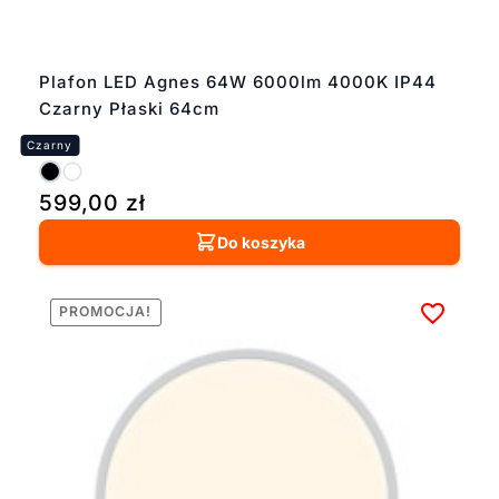
także z akcentami w
kolorze mosiądzu czy
złota, dopasują się do
różnych stylów
Plafon LED Agnes 64W 6000lm 4000K IP44
aranżacyjnych. Dla
Czarny Płaski 64cm
pomieszczeń bez
dostępu do światła
dziennego
rekomendujemy oprawy
599,00
zł
o neutralnej barwie
światła 4000K.
Do koszyka
Zapewnia ona
doskonałe
odwzorowanie kolorów i
PROMOCJA!
ułatwia identyfikację
przechowywanych
produktów. W
przypadku większych
spiżarni warto postawić
na listwowe oprawy z
kilkoma reflektorami,
umożliwiającymi