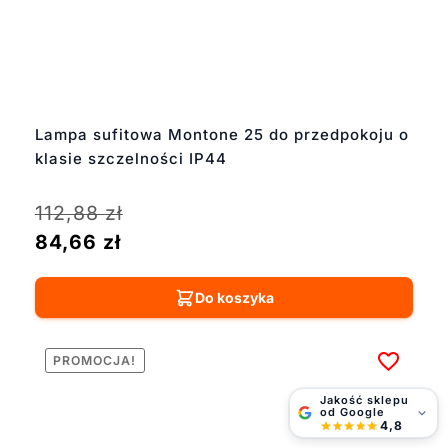
Lampa sufitowa Montone 25 do przedpokoju o
klasie szczelności IP44
112,88
zł
84,66
zł
Do koszyka
PROMOCJA!
Jakość sklepu
od Google
4,8