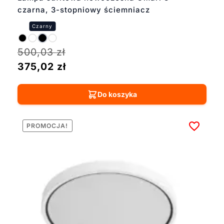
czarna, 3-stopniowy ściemniacz
500,03
zł
375,02
zł
Do koszyka
PROMOCJA!