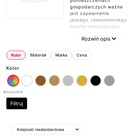
pomieszczeniach
gospodarczych ważne
jest zapewnienie
jasnego, równomiernego
światła eliminującego
cienie. Plafony sufitowe
Rozwiń opis
z mocnymi źródłami LED
w białej lub czarnej
obudowie sprawdzą się
Kolor
Materiał
Marka
Cena
idealnie, pasując do
każdego wystroju.
Kolor
Szczególnie praktyczne
są modele z
podwyższoną klasą
szczelności IP44, które
są odporne na wilgoć i
Filtruj
kurz. Warunki te często
spotykane w
pomieszczeniach
gospodarczych. Warto
wybierać oprawy o
minimalistycznej formie,