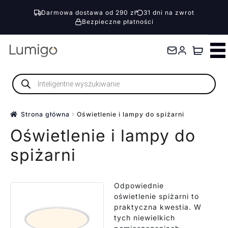
Darmowa dostawa od 290 zł
31 dni na zwrot
Bezpieczne płatności
Przejdź
Przejdź
do
do
nawigacji
treści
Wyszukiwarka
produktów
Strona główna
Oświetlenie i lampy do spiżarni
Oświetlenie i lampy do
spiżarni
Odpowiednie
oświetlenie spiżarni to
praktyczna kwestia. W
tych niewielkich