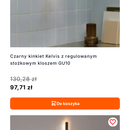
Czarny kinkiet Kelvis z regulowanym
stożkowym kloszem GU10
130,28
zł
97,71
zł
Do koszyka