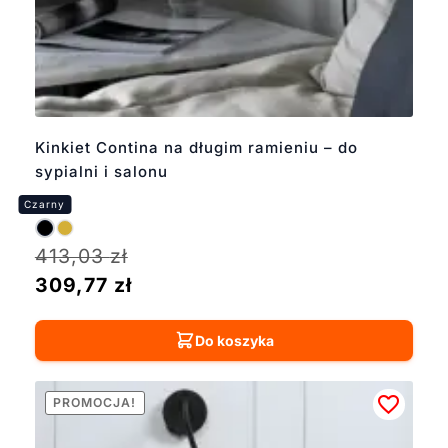
Kinkiet Contina na długim ramieniu – do
sypialni i salonu
413,03
zł
309,77
zł
Do koszyka
PROMOCJA!