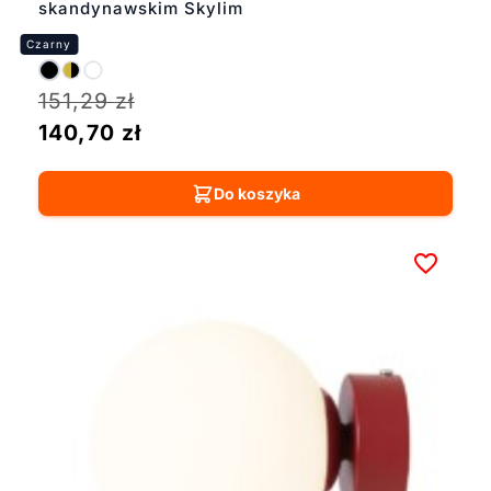
skandynawskim Skylim
151,29
zł
140,70
zł
Do koszyka