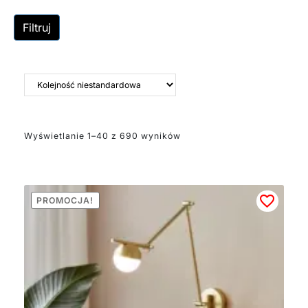
kinkiety korytarzowe
zapewniające dyskretne
Filtruj
oświetlenie ciągów
komunikacyjnych.
Polecamy kinkiety
Contina z regulowanym
ramieniem, luksusowe
oprawy Harvey ze
złotym wykończeniem,
Wyświetlanie 1–40 z 690 wyników
nowoczesne kinkiety
LED Sjaver z funkcją
ściemniania. Wszystkie
modele są
PROMOCJA!
przystosowane do
intensywnego
użytkowania. Na uwagę
zasługuje seria Roseline
z klasą szczelności
IP44, dostępna w
eleganckich złotych i
czarnych wariantach.