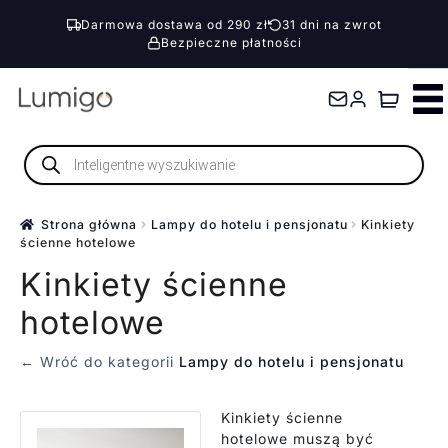
Darmowa dostawa od 290 zł
31 dni na zwrot
Bezpieczne płatności
Przejdź
Przejdź
do
do
nawigacji
treści
Wyszukiwarka
produktów
Strona główna
Lampy do hotelu i pensjonatu
Kinkiety
ścienne hotelowe
Kinkiety ścienne
hotelowe
← Wróć do kategorii
Lampy do hotelu i pensjonatu
Kinkiety ścienne
hotelowe muszą być