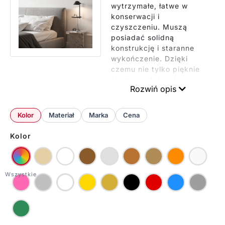
wytrzymałe, łatwe w
konserwacji i
czyszczeniu. Muszą
posiadać solidną
konstrukcję i staranne
wykończenie. Dzięki
czemu nie tylko pięknie
się prezentują, ale
Rozwiń opis
przede wszystkim
posłużą nam długie lata.
W naszej ofercie
Kolor
Materiał
Marka
Cena
znajdują się: kinkiety
hotelowe do czytania z
Kolor
regulowanym ramieniem,
kinkiety dekoracyjne
tworzące nastrojowe
światło, kinkiety nocne z
funkcją przyciemniania,
kinkiety łazienkowe o
podwyższonej
wodoodporności oraz