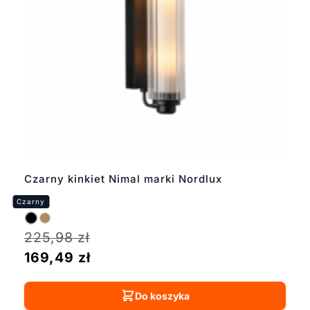
Czarny kinkiet Nimal marki Nordlux
225,98
zł
169,49
zł
Do koszyka