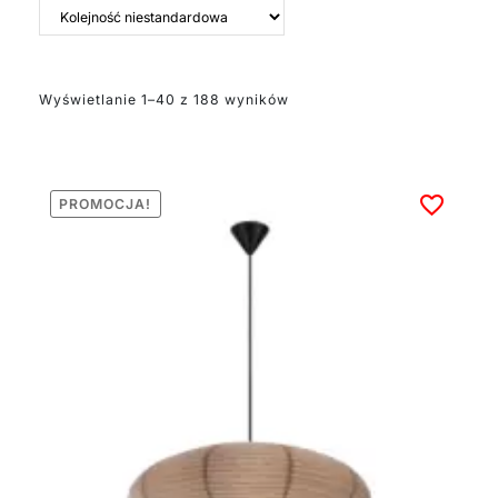
harmonijną atmosferę.
Wybierz beżowy
żyrandol, który najlepiej
odzwierciedli Twój styl i
Wyświetlanie 1–40 z 188 wyników
odmieni charakter
pomieszczenia.
Sprawdź nasze
propozycje i ciesz się
idealnym oświetleniem
PROMOCJA!
na lata.