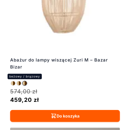
Abażur do lampy wiszącej Zuri M – Bazar
Bizar
574,00
zł
459,20
zł
Do koszyka