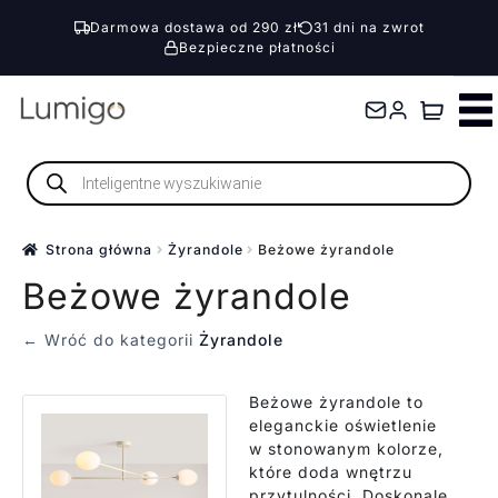
Darmowa dostawa od 290 zł
31 dni na zwrot
Bezpieczne płatności
Przejdź
Przejdź
do
do
nawigacji
treści
Wyszukiwarka
produktów
Strona główna
Żyrandole
Beżowe żyrandole
Beżowe żyrandole
← Wróć do kategorii
Żyrandole
Beżowe żyrandole to
eleganckie oświetlenie
w stonowanym kolorze,
które doda wnętrzu
przytulności. Doskonale