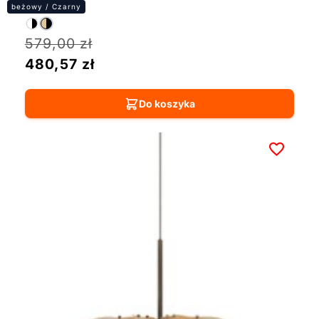
579,00
zł
480,57
zł
Do koszyka