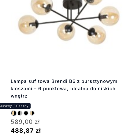
Lampa sufitowa Brendi B6 z bursztynowymi
kloszami – 6‑punktowa, idealna do niskich
wnętrz
589,00
zł
488,87
zł