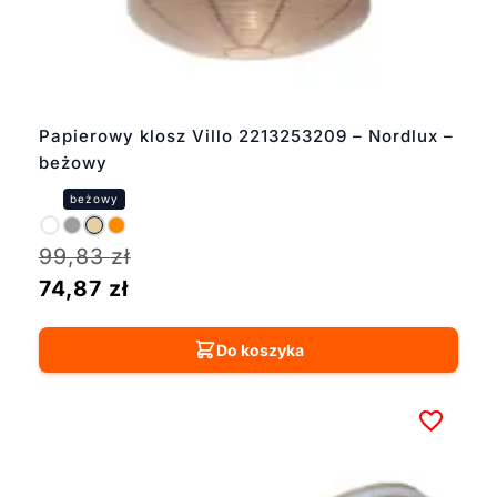
Papierowy klosz Villo 2213253209 – Nordlux –
beżowy
99,83
zł
74,87
zł
Do koszyka