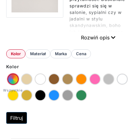
sprawdzi się się w
salonie, sypialni czy w
jadalni w stylu
skandynawskim, boho
lub klasycznym. Nasze
Rozwiń opis
modele wyróżniają się
wysoką jakością
wykonania i
Kolor
Materiał
Marka
Cena
energooszczędnością,
zapewniając przyjemne,
Kolor
rozproszone światło
idealne do codziennego
użytku. Oferujemy
warianty z abażurami z
naturalnych materiałów i
metalowymi elementami
w różnych odcieniach
beżu (od kremowych po
Filtruj
piaskowe). Każda lampa
sufitowa tworzy we
wnętrzu ciepłą,