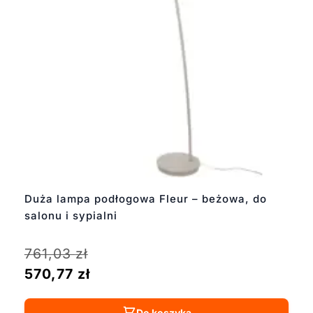
Duża lampa podłogowa Fleur – beżowa, do
salonu i sypialni
761,03
zł
570,77
zł
Do koszyka