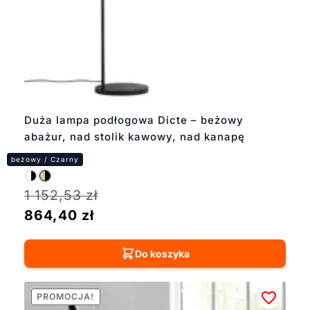
Duża lampa podłogowa Dicte – beżowy
abażur, nad stolik kawowy, nad kanapę
1 152,53
zł
864,40
zł
Do koszyka
PROMOCJA!