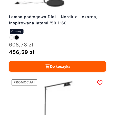
Lampa podłogowa Dial – Nordlux – czarna,
inspirowana latami ’50 i ’60
608,78
zł
456,59
zł
Do koszyka
PROMOCJA!