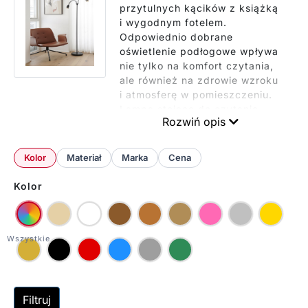
przytulnych kącików z książką
i wygodnym fotelem.
Odpowiednio dobrane
oświetlenie podłogowe wpływa
nie tylko na komfort czytania,
ale również na zdrowie wzroku
i atmosferę w pomieszczeniu.
Lampa stojąca do czytania
Rozwiń opis
powinna być funkcjonalna, ale
też estetyczna – tak, aby
pasowała do wystroju wnętrza.
Kolor
Materiał
Marka
Cena
W naszej ofercie znajdziesz
lampy stojące podłogowe do
Kolor
czytania w różnych stylach,
kolorach i wariantach
technicznych.
Filtruj