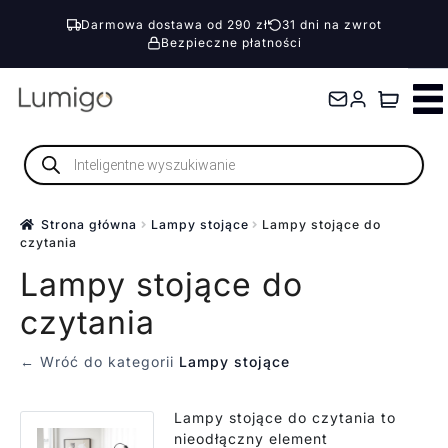
Darmowa dostawa od 290 zł
31 dni na zwrot
Bezpieczne płatności
Przejdź
Przejdź
do
do
nawigacji
treści
Wyszukiwarka
produktów
Strona główna
Lampy stojące
Lampy stojące do
czytania
Lampy stojące do
czytania
← Wróć do kategorii
Lampy stojące
Lampy stojące do czytania to
nieodłączny element