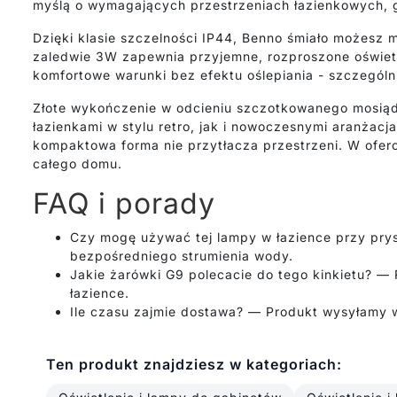
myślą o wymagających przestrzeniach łazienkowych, gd
Dzięki klasie szczelności IP44, Benno śmiało możesz 
zaledwie 3W zapewnia przyjemne, rozproszone oświetle
komfortowe warunki bez efektu oślepiania - szczegól
Złote wykończenie w odcieniu szczotkowanego mosiąd
łazienkami w stylu retro, jak i nowoczesnymi aranżacj
kompaktowa forma nie przytłacza przestrzeni. W oferci
całego domu.
FAQ i porady
Czy mogę używać tej lampy w łazience przy prys
bezpośredniego strumienia wody.
Jakie żarówki G9 polecacie do tego kinkietu? 
łazience.
Ile czasu zajmie dostawa? — Produkt wysyłamy w
Ten produkt znajdziesz w kategoriach: