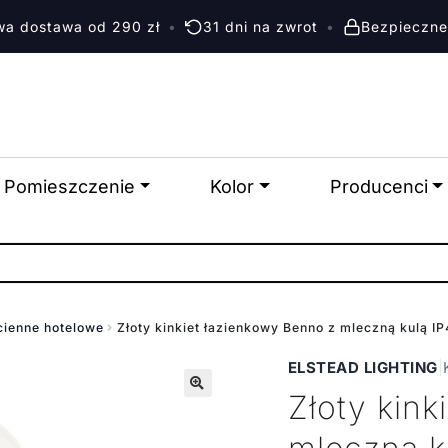
a dostawa od 290 zł
•
31 dni na zwrot
•
Bezpieczne
Pomieszczenie
Kolor
Producenci
cienne hotelowe
Złoty kinkiet łazienkowy Benno z mleczną kulą 
ELSTEAD LIGHTING
|
Złoty kink
🔍