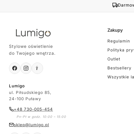
Darmow
Zakupy
Regulamin
Stylowe oświetlenie
Polityka pr
do Twojego wnętrza.
Outlet
Bestsellery
Wszystkie l
Lumigo
ul. Piłsudskiego 85,
24-100 Puławy
+48 730-005-454
Pn-Pt w godz. 10:00 – 15:00
sklep@lumigo.pl