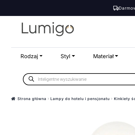
Darmow
Przejdź
Przejdź
do
do
nawigacji
treści
Rodzaj
Styl
Materiał
Wyszukiwarka
produktów
Strona główna
Lampy do hotelu i pensjonatu
Kinkiety ś