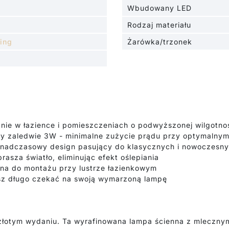
Wbudowany LED
Rodzaj materiału
ting
Żarówka/trzonek
nie w łazience i pomieszczeniach o podwyższonej wilgotno
y zaledwie 3W - minimalne zużycie prądu przy optymalnym 
onadczasowy design pasujący do klasycznych i nowoczesn
prasza światło, eliminując efekt oślepiania
lna do montażu przy lustrze łazienkowym
sz długo czekać na swoją wymarzoną lampę
 złotym wydaniu. Ta wyrafinowana lampa ścienna z mleczny