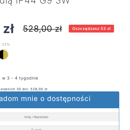
ulą IP44 G9 3W
0
zł
528,00
zł
Oszczędzasz 53 zł
t 23%
 w 3 - 4 tygodnie
ostatnich 30 dni:
528,00
zł
adom mnie o dostępności