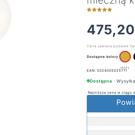
mleczną k
475,2
Cena zawiera podatek Va
Dostępne kolory
EAN: 5024005025771
Dostępna
· Wysyłka
Najniższa cena w ciągu 
Powi