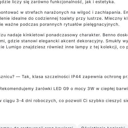
zie liczy się zarówno funkcjonalność, jak i estetyka.
montować w strefach narażonych na wilgoć i zachlapania. 
nie idealne do codziennej toalety przy lustrze. Mleczny kl
nie ważne podczas porannych rytuałów pielęgnacyjnych.
zu nadaje kinkietowi ponadczasowy charakter. Benno dosk
ami, gdzie stanowi elegancki akcent dekoracyjny. Smukły w
e Lumigo znajdziesz również inne lampy z tej kolekcji, co
znicu? — Tak, klasa szczelności IP44 zapewnia ochronę pr
— Rekomendujemy żarówki LED G9 o mocy 3W w ciepłej barwi
 ciągu 3-4 dni roboczych, co pozwoli Ci szybko cieszyć s