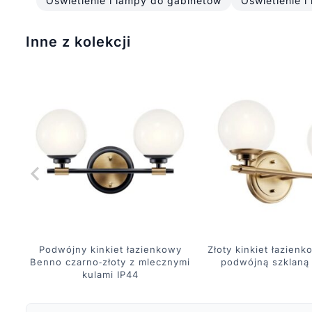
Oświetlenie i lampy do gabinetów
Oświetlenie i
Inne z kolekcji
Podwójny kinkiet łazienkowy
Złoty kinkiet łazien
Benno czarno‑złoty z mlecznymi
podwójną szklaną 
kulami IP44