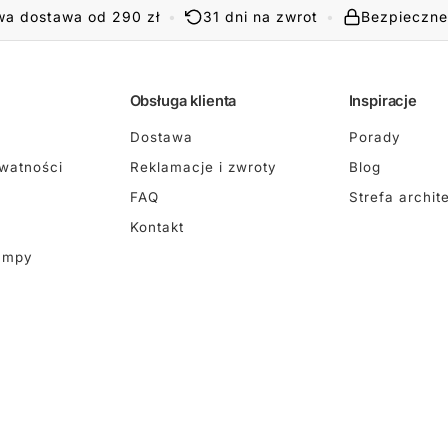
a dostawa od 290 zł
•
31 dni na zwrot
•
Bezpieczne
Obsługa klienta
Inspiracje
Dostawa
Porady
ywatności
Reklamacje i zwroty
Blog
FAQ
Strefa archit
Kontakt
ampy