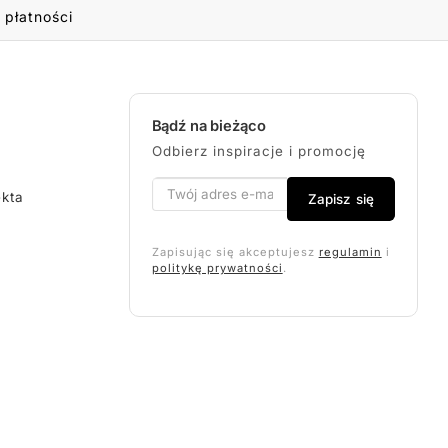
 płatności
Bądź na bieżąco
Odbierz inspiracje i promocję
ekta
Zapisz się
Zapisując się akceptujesz
regulamin
i
politykę prywatności
.