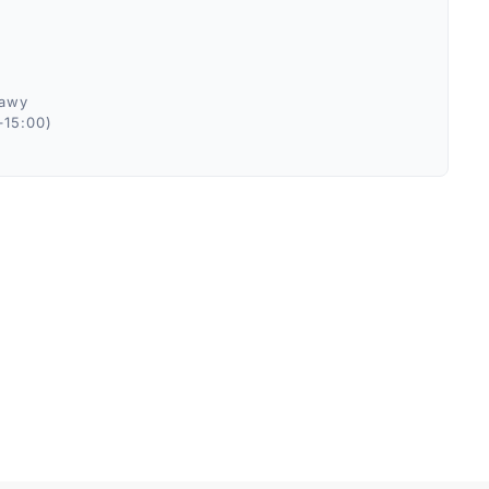
ławy
–15:00)