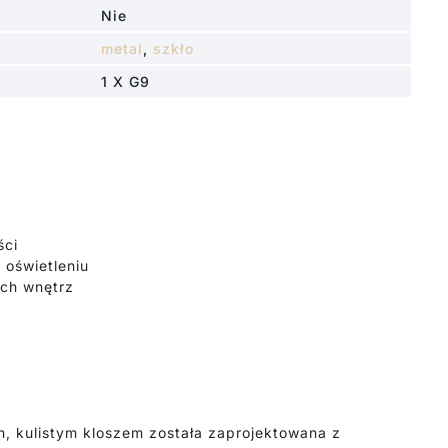
Nie
metal
,
szkło
1 X G9
ści
oświetleniu
ych wnętrz
m, kulistym kloszem została zaprojektowana z