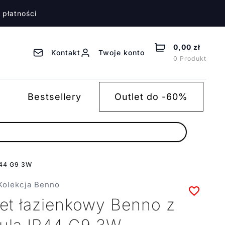
 płatności
0,00 zł
Kontakt
Twoje konto
0 Produkt
Bestsellery
Outlet do -60%
IP44 G9 3W
Kolekcja Benno
iet łazienkowy Benno z