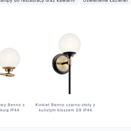
 lampy do restauracji oraz kawiarni
Oświetlenie Łazienki
kowy Benno z
Kinkiet Benno czarno‑złoty z
kulą IP44
kulistym kloszem G9 IP44