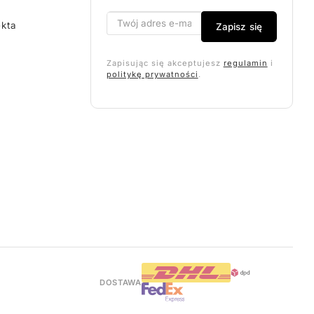
ekta
Zapisz się
Zapisując się akceptujesz
regulamin
i
politykę prywatności
.
DOSTAWA