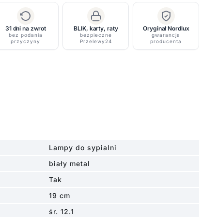
31 dni na zwrot
BLIK, karty, raty
Oryginał Nordlux
bez podania
bezpieczne
gwarancja
przyczyny
Przelewy24
producenta
Lampy do sypialni
biały metal
Tak
19 cm
śr. 12.1