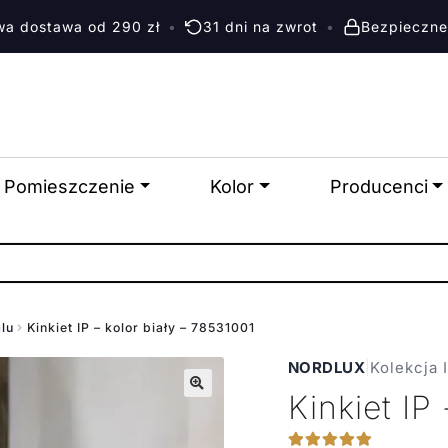
a dostawa od 290 zł
•
31 dni na zwrot
•
Bezpieczne
Pomieszczenie
Kolor
Producenci
alu
Kinkiet IP – kolor biały – 78531001
NORDLUX
|
Kolekcja 
Kinkiet IP
🔍