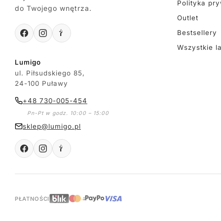
Polityka pr
do Twojego wnętrza.
Outlet
Bestsellery
Wszystkie l
Lumigo
ul. Piłsudskiego 85,
24-100 Puławy
+48 730-005-454
Pn-Pt w godz. 10:00 – 15:00
sklep@lumigo.pl
PŁATNOŚCI