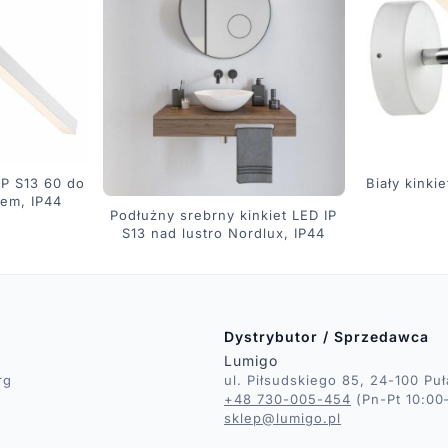
IP S13 60 do
Biały kinki
rem, IP44
Podłużny srebrny kinkiet LED IP
S13 nad lustro Nordlux, IP44
Dystrybutor / Sprzedawca
Lumigo
rg
ul. Piłsudskiego 85, 24-100 Pu
+48 730-005-454
(Pn-Pt 10:00
sklep@lumigo.pl