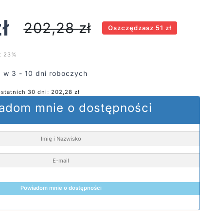
ł
202,28
zł
Oszczędzasz 51 zł
t 23%
 w 3 - 10 dni roboczych
ostatnich 30 dni:
202,28
zł
adom mnie o dostępności
Powiadom mnie o dostępności