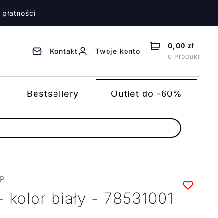
 płatności
0,00 zł
Kontakt
Twoje konto
0 Produkt
Bestsellery
Outlet do -60%
IP
 - kolor biały - 78531001