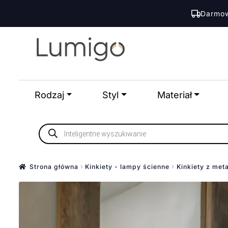
Darmow
Przejdź
Przejdź
do
do
nawigacji
treści
Rodzaj
Styl
Materiał
Wyszukiwarka
produktów
Strona główna
Kinkiety - lampy ścienne
Kinkiety z met