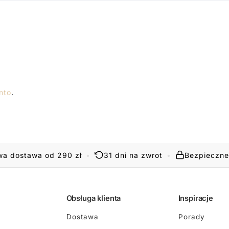
nto
.
a dostawa od 290 zł
•
31 dni na zwrot
•
Bezpieczne
Obsługa klienta
Inspiracje
Dostawa
Porady