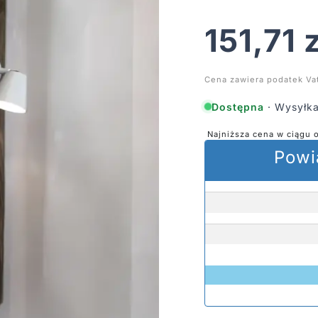
151,71
z
Cena zawiera podatek Va
Dostępna
· Wysyłka
Najniższa cena w ciągu 
Powi