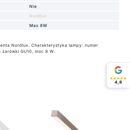
Nie
Nordlux
Max 8W
ucenta Nordlux. Charakterystyka lampy: numer
ka żarówki GU10, moc 8 W.
4,8