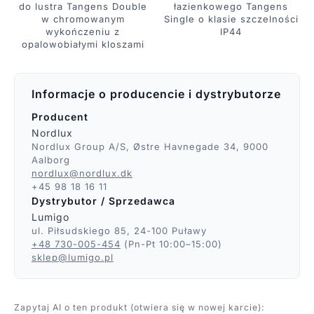
do lustra Tangens Double
łazienkowego Tangens
w chromowanym
Single o klasie szczelności
wykończeniu z
IP44
opalowobiałymi kloszami
Informacje o producencie i dystrybutorze
Producent
Nordlux
Nordlux Group A/S, Østre Havnegade 34, 9000
Aalborg
nordlux@nordlux.dk
+45 98 18 16 11
Dystrybutor / Sprzedawca
Lumigo
ul. Piłsudskiego 85, 24-100 Puławy
+48 730-005-454
(Pn-Pt 10:00–15:00)
sklep@lumigo.pl
Zapytaj AI o ten produkt (otwiera się w nowej karcie):