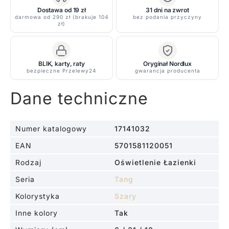
szczotkowanej
Dostawa od 19 zł
31 dni na zwrot
darmowa od 290 zł (brakuje 104
bez podania przyczyny
do
zł)
lustra
łazienkowego
BLIK, karty, raty
Oryginał Nordlux
bezpieczne Przelewy24
gwarancja producenta
Dane techniczne
Numer katalogowy
17141032
EAN
5701581120051
Rodzaj
Oświetlenie Łazienki
Seria
Tang
Kolorystyka
Szary
Inne kolory
Tak