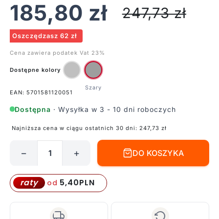
185,80
zł
247,73
zł
Oszczędzasz 62 zł
Cena zawiera podatek Vat 23%
Dostępne kolory
EAN: 5701581120051
Dostępna
· Wysyłka w 3 - 10 dni roboczych
Najniższa cena w ciągu ostatnich 30 dni:
247,73
zł
−
+
DO KOSZYKA
ilość
Kinkiet
Tangens
5,40
PLN
raty
od
Double
ze
stali