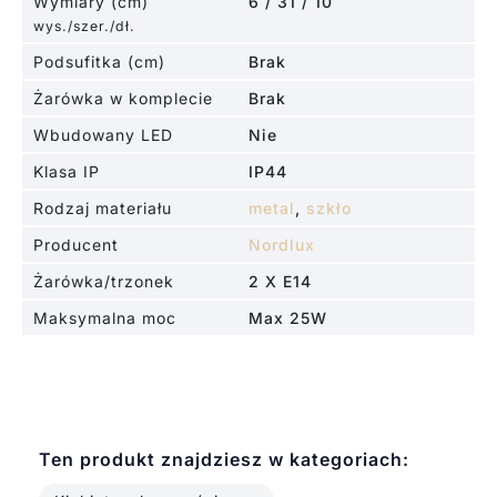
Wymiary (cm)
6 / 31 / 10
wys./szer./dł.
Podsufitka (cm)
Brak
Żarówka w komplecie
Brak
Wbudowany LED
Nie
Klasa IP
IP44
Rodzaj materiału
metal
,
szkło
Producent
Nordlux
Żarówka/trzonek
2 X E14
Maksymalna moc
Max 25W
Ten produkt znajdziesz w kategoriach: