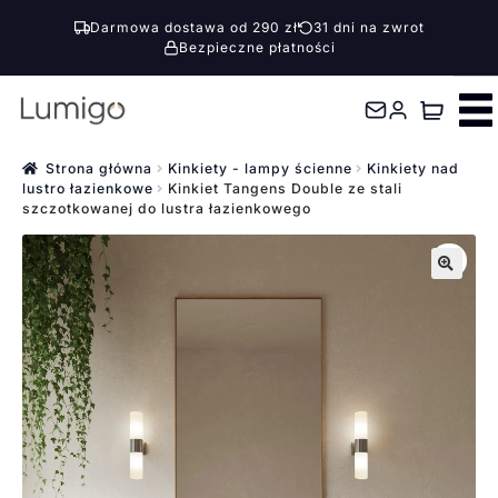
Darmowa dostawa od 290 zł
31 dni na zwrot
Bezpieczne płatności
Przejdź
Przejdź
do
do
nawigacji
treści
Strona główna
Kinkiety - lampy ścienne
Kinkiety nad
lustro łazienkowe
Kinkiet Tangens Double ze stali
szczotkowanej do lustra łazienkowego
🔍