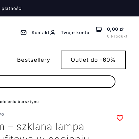
 płatności
0,00 zł
Kontakt
Twoje konto
0 Produkt
Bestsellery
Outlet do -60%
odcieniu bursztynu
vo
m – szklana lampa