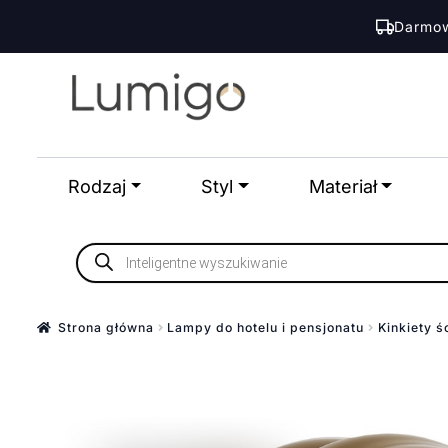
Darmow
Przejdź
Przejdź
do
do
nawigacji
treści
Rodzaj
Styl
Materiał
Wyszukiwarka
produktów
Strona główna
Lampy do hotelu i pensjonatu
Kinkiety ś