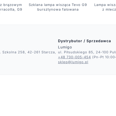
 z brązowym
Szklana lampa wisząca Tevo G9
Lampa wisz
rracotta, G9
bursztynowa falowana
z mlec
W
Dystrybutor / Sprzedawca
Lumigo
 Szkolna 258, 42-261 Starcza,
ul. Piłsudskiego 85, 24-100 Pu
+48 730-005-454
(Pn-Pt 10:00
sklep@lumigo.pl