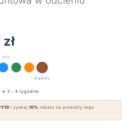
ufitowa w odcieniu
0
zł
t 23%
 w 3 - 4 tygodnie
PY10
i zyskaj
10%
rabatu na produkty tego