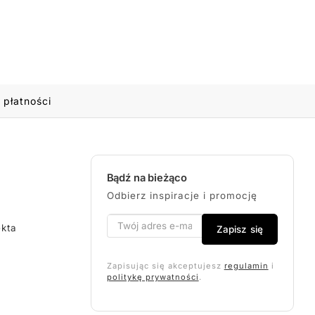
 płatności
Bądź na bieżąco
Odbierz inspiracje i promocję
ekta
Zapisz się
Zapisując się akceptujesz
regulamin
i
politykę prywatności
.