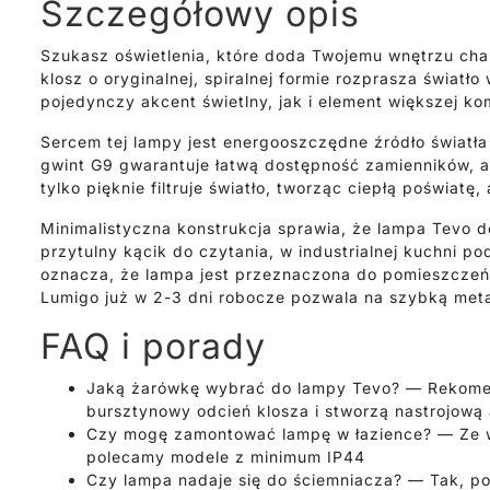
Szczegółowy opis
Szukasz oświetlenia, które doda Twojemu wnętrzu char
klosz o oryginalnej, spiralnej formie rozprasza świat
pojedynczy akcent świetlny, jak i element większej k
Sercem tej lampy jest energooszczędne źródło światła
gwint G9 gwarantuje łatwą dostępność zamienników, a 
tylko pięknie filtruje światło, tworząc ciepłą poświat
Minimalistyczna konstrukcja sprawia, że lampa Tevo d
przytulny kącik do czytania, w industrialnej kuchni p
oznacza, że lampa jest przeznaczona do pomieszczeń s
Lumigo już w 2-3 dni robocze pozwala na szybką met
FAQ i porady
Jaką żarówkę wybrać do lampy Tevo? — Rekomend
bursztynowy odcień klosza i stworzą nastrojową
Czy mogę zamontować lampę w łazience? — Ze wz
polecamy modele z minimum IP44
Czy lampa nadaje się do ściemniacza? — Tak, po