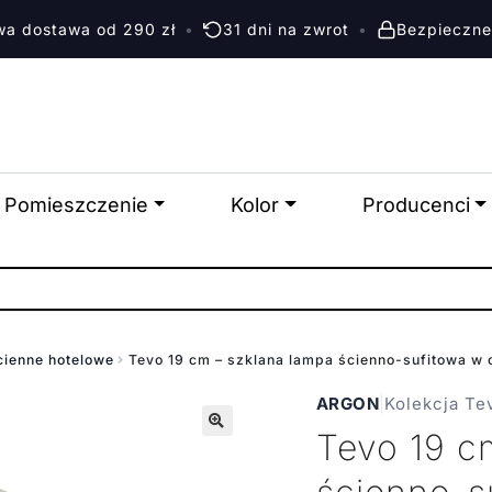
a dostawa od 290 zł
•
31 dni na zwrot
•
Bezpieczne
Pomieszczenie
Kolor
Producenci
cienne hotelowe
Tevo 19 cm – szklana lampa ścienno-sufitowa w 
ARGON
|
Kolekcja Te
Tevo 19 c
🔍