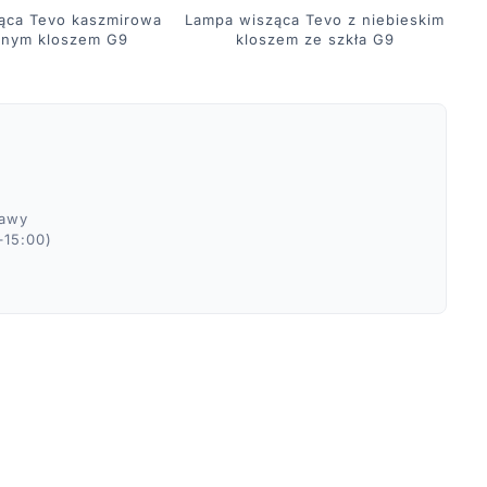
ąca Tevo kaszmirowa
Lampa wisząca Tevo z niebieskim
La
znym kloszem G9
kloszem ze szkła G9
ławy
–15:00)