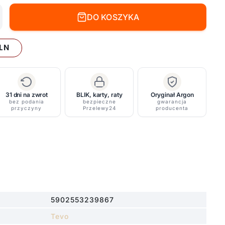
DO KOSZYKA
LN
31 dni na zwrot
BLIK, karty, raty
Oryginał Argon
bez podania
bezpieczne
gwarancja
przyczyny
Przelewy24
producenta
5902553239867
Tevo