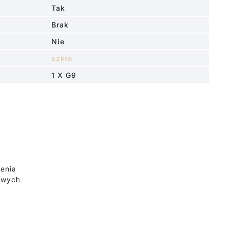
Tak
Brak
Nie
szkło
1 X G9
enia
owych