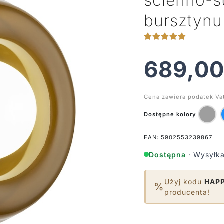
ścienno-s
bursztynu
689,0
Cena zawiera podatek Va
Dostępne kolory
EAN: 5902553239867
Dostępna
· Wysyłka
Użyj kodu
HAP
%
producenta!