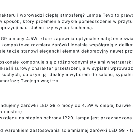
akteru i wprowadzi ciepłą atmosferę? Lampa Tevo to prawd
ło w sposób, który przemienia zwykłe pomieszczenie w przyt
ompozycji nad stołem czy wyspą kuchenną.
 G9 o mocy 4.5W, które zapewnia optymalne natężenie świa
kompaktowe rozmiary żarówki idealnie współgrają z delikat
ę, ale także stanowi elegancki element dekoracyjny nawet pr
oskonale komponuje się z różnorodnymi stylami wnętrzarsk
odkreśli surowy charakter przestrzeni, a w sypialni wprowad
uchych, co czyni ją idealnym wyborem do salonu, sypialni,
amorfozę Twojego wnętrza.
ujemy żarówki LED G9 o mocy do 4.5W w ciepłej barwie ś
 atmosferę
ględu na stopień ochrony IP20, lampa jest przeznaczona 
d warunkiem zastosowania ściemnialnej żarówki LED G9 - to