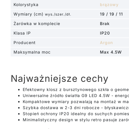
Kolorystyka
brązowy
Wymiary (cm)
19 / 19 / 11
wys./szer./dł.
Żarówka w komplecie
Brak
Klasa IP
IP20
Producent
Argon
Maksymalna moc
Max 4.5W
Najważniejsze cechy
Efektowny klosz z bursztynowego szkła o geomet
Uniwersalne źródło światła G9 LED 4.5W - energ
Kompaktowe wymiary pozwalają na montaż w mał
Szybka dostawa w 2-3 dni robocze - błyskawiczn
Stopień ochrony IP20 idealny do suchych pomie
Minimalistyczny design w stylu retro pasuje zar