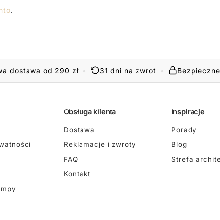
nto
.
a dostawa od 290 zł
•
31 dni na zwrot
•
Bezpieczne
Obsługa klienta
Inspiracje
Dostawa
Porady
ywatności
Reklamacje i zwroty
Blog
FAQ
Strefa archit
Kontakt
ampy