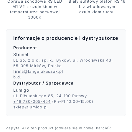
Oprawa schodowa RS LED
Biały sufitowy plafon RS 16
M1 V2 z czujnikiem w
L z wbudowanym
temperaturze barwowej
czujnikiem ruchu
3000K
Informacje o producencie i dystrybutorze
Producent
Steinel
LŁ Sp. z o.o. sp. k., Byków, ul. Wrocławska 43,
55-095 Mirków, Polska
firma@langelukaszuk.pl
b.d.
Dystrybutor / Sprzedawca
Lumigo
ul. Piłsudskiego 85, 24-100 Puławy
+48 730-005-454
(Pn-Pt 10:00–15:00)
sklep@lumigo.pl
Zapytaj AI o ten produkt (otwiera się w nowej karcie):