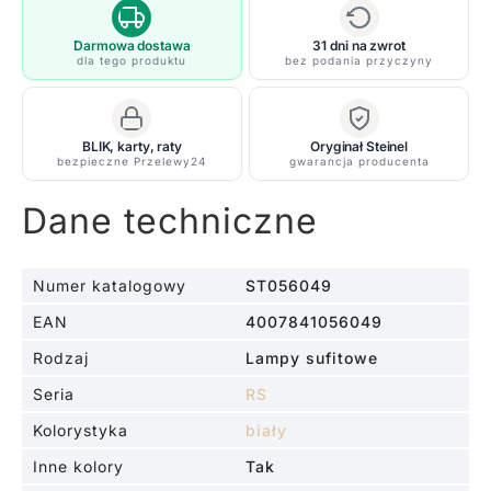
P1
Ver.3
Darmowa dostawa
31 dni na zwrot
dla tego produktu
bez podania przyczyny
o
strumieniu
świetlnym
BLIK, karty, raty
Oryginał Steinel
1010
bezpieczne Przelewy24
gwarancja producenta
lm
i
Dane techniczne
barwie
światła
4000
Numer katalogowy
ST056049
K
EAN
4007841056049
Rodzaj
Lampy sufitowe
Seria
RS
Kolorystyka
biały
Inne kolory
Tak