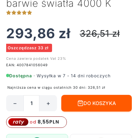
barwie światła 4000 K
293,86
zł
326,51
zł
Oszczędzasz 33 zł
Cena zawiera podatek Vat 23%
EAN: 4007841056049
Dostępna
· Wysyłka w 7 - 14 dni roboczych
Najniższa cena w ciągu ostatnich 30 dni:
326,51
zł
−
+
DO KOSZYKA
ilość
Plafon
RS
8,55
PLN
raty
od
PRO
LED