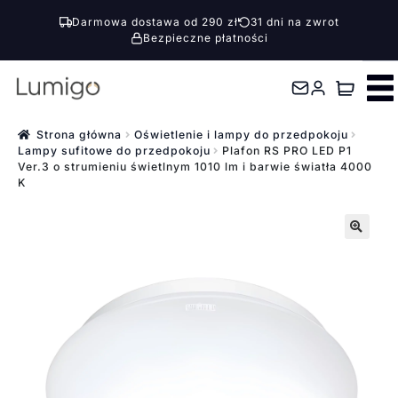
Darmowa dostawa od 290 zł
31 dni na zwrot
Bezpieczne płatności
Przejdź
Przejdź
do
do
nawigacji
treści
Strona główna
Oświetlenie i lampy do przedpokoju
Lampy sufitowe do przedpokoju
Plafon RS PRO LED P1
Ver.3 o strumieniu świetlnym 1010 lm i barwie światła 4000
K
🔍