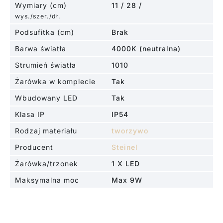
Wymiary (cm)
11 / 28 /
wys./szer./dł.
Podsufitka (cm)
Brak
Barwa światła
4000K (neutralna)
Strumień światła
1010
Żarówka w komplecie
Tak
Wbudowany LED
Tak
Klasa IP
IP54
Rodzaj materiału
tworzywo
Producent
Steinel
Żarówka/trzonek
1 X LED
Maksymalna moc
Max 9W