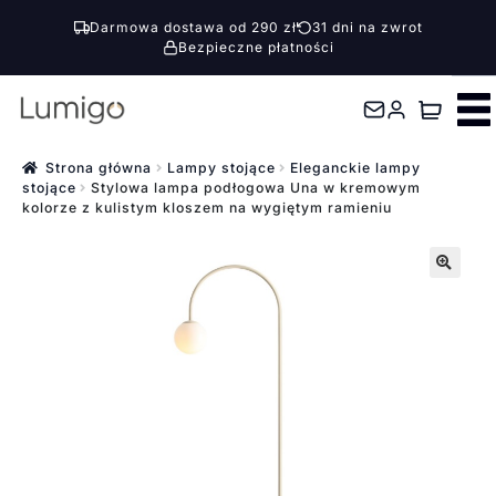
Darmowa dostawa od 290 zł
31 dni na zwrot
Bezpieczne płatności
Przejdź
Przejdź
do
do
nawigacji
treści
Strona główna
Lampy stojące
Eleganckie lampy
stojące
Stylowa lampa podłogowa Una w kremowym
kolorze z kulistym kloszem na wygiętym ramieniu
🔍