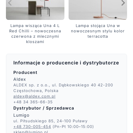
Lampa wisząca Una 4 L
Lampa stojąca Una w
Red Chilli – nowoczesna
nowoczesnym stylu kolor
czerwona z mlecznymi
terracotta
kloszami
Informacje o producencie i dystrybutorze
Producent
Aldex
ALDEX sp. z o.o., ul. Dąbkowskiego 40 42-200
Częstochowa, Polska
aldex@aldex.com.pl
+48 34 365-66-35
Dystrybutor / Sprzedawca
Lumigo
ul. Piłsudskiego 85, 24-100 Puławy
+48 730-005-454
(Pn-Pt 10:00–15:00)
sklep@lumigo.pl