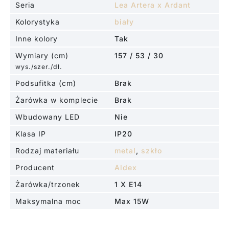
Seria
Lea Artera x Ardant
Kolorystyka
biały
Inne kolory
Tak
Wymiary (cm)
157 / 53 / 30
wys./szer./dł.
Podsufitka (cm)
Brak
Żarówka w komplecie
Brak
Wbudowany LED
Nie
Klasa IP
IP20
Rodzaj materiału
metal
,
szkło
Producent
Aldex
Żarówka/trzonek
1 X E14
Maksymalna moc
Max 15W