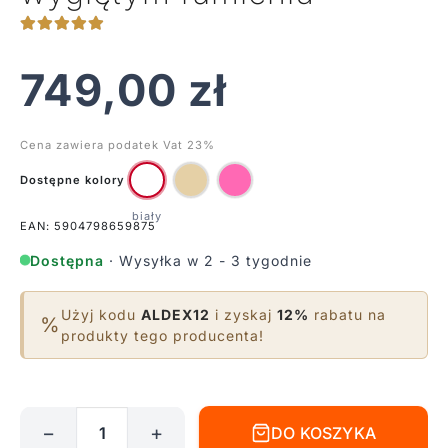
749,00
zł
Cena zawiera podatek Vat 23%
Dostępne kolory
EAN: 5904798659875
Dostępna
· Wysyłka w 2 - 3 tygodnie
Użyj kodu
ALDEX12
i zyskaj
12%
rabatu na
%
produkty tego producenta!
−
+
DO KOSZYKA
ilość