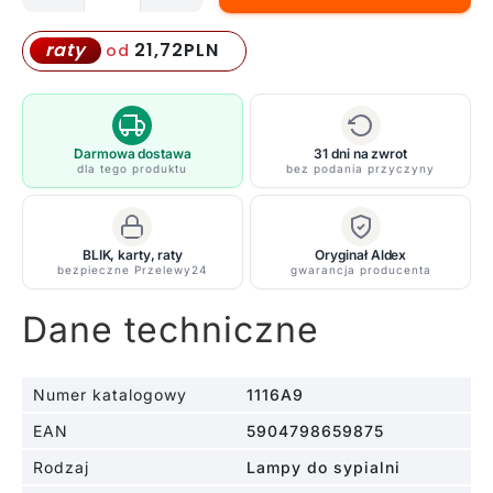
Stylowa
lampa
21,72
PLN
raty
od
podłogowa
Una
w
kremowym
Darmowa dostawa
31 dni na zwrot
dla tego produktu
bez podania przyczyny
kolorze
z
kulistym
BLIK, karty, raty
Oryginał Aldex
kloszem
bezpieczne Przelewy24
gwarancja producenta
na
wygiętym
Dane techniczne
ramieniu
Numer katalogowy
1116A9
EAN
5904798659875
Rodzaj
Lampy do sypialni