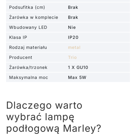
Podsufitka (cm)
Brak
Żarówka w komplecie
Brak
Wbudowany LED
Nie
Klasa IP
IP20
Rodzaj materiału
metal
Producent
Trio
Żarówka/trzonek
1 X GU10
Maksymalna moc
Max 5W
Dlaczego warto
wybrać lampę
podłogową Marley?