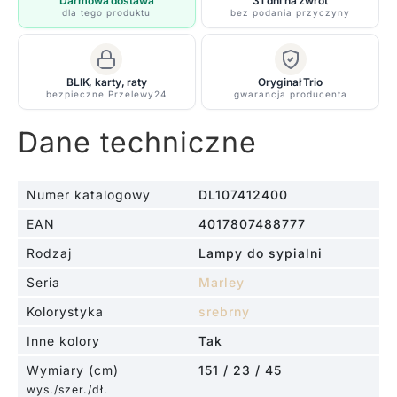
regulowanym
Darmowa dostawa
31 dni na zwrot
dla tego produktu
bez podania przyczyny
kierunkiem
światła
BLIK, karty, raty
Oryginał Trio
bezpieczne Przelewy24
gwarancja producenta
Dane techniczne
Numer katalogowy
DL107412400
EAN
4017807488777
Rodzaj
Lampy do sypialni
Seria
Marley
Kolorystyka
srebrny
Inne kolory
Tak
Wymiary (cm)
151 / 23 / 45
wys./szer./dł.