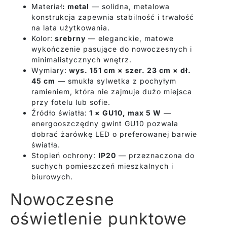
Materiał
: metal
— solidna, metalowa
konstrukcja zapewnia stabilność i trwałość
na lata użytkowania.
Kolor:
srebrny
— eleganckie, matowe
wykończenie pasujące do nowoczesnych i
minimalistycznych wnętrz.
Wymiary:
wys. 151 cm × szer. 23 cm × dł.
45 cm
— smukła sylwetka z pochyłym
ramieniem, która nie zajmuje dużo miejsca
przy fotelu lub sofie.
Źródło światła:
1 × GU10, max 5 W
—
energooszczędny gwint GU10 pozwala
dobrać żarówkę LED o preferowanej barwie
światła.
Stopień ochrony:
IP20
— przeznaczona do
suchych pomieszczeń mieszkalnych i
biurowych.
Nowoczesne
oświetlenie punktowe