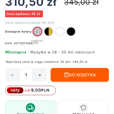
310,50
zł
345,00
zł
Oszczędzasz 35 zł
Cena zawiera podatek Vat 23%
Dostępne kolory
EAN: 4017807488777
Dostępna
· Wysyłka w 28 - 30 dni roboczych
Najniższa cena w ciągu ostatnich 30 dni:
345,00
zł
−
+
DO KOSZYKA
ilość
Srebrna
lampa
9,00
PLN
raty
od
podłogowa
Marley
z