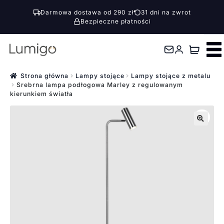
Darmowa dostawa od 290 zł
31 dni na zwrot
Bezpieczne płatności
Przejdź
Przejdź
do
do
nawigacji
treści
Strona główna
Lampy stojące
Lampy stojące z metalu
Srebrna lampa podłogowa Marley z regulowanym
kierunkiem światła
🔍