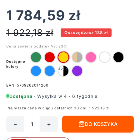
1 784,59
zł
1 922,18
zł
Oszczędzasz 138 zł
Cena zawiera podatek Vat 23%
Dostępne
kolory
EAN: 5709262014200
Dostępna
· Wysyłka w 4 - 6 tygodnie
Najniższa cena w ciągu ostatnich 30 dni:
1 922,18
zł
−
+
DO KOSZYKA
ilość
Wisząca