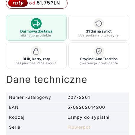
lampa
51,75
PLN
raty
od
Flowerpot
VP7
w
musztardowym
Darmowa dostawa
31 dni na zwrot
dla tego produktu
bez podania przyczyny
kolorze
o
średnicy
BLIK, karty, raty
Oryginał And Tradition
37
bezpieczne Przelewy24
gwarancja producenta
cm
Dane techniczne
Numer katalogowy
20772201
EAN
5709262014200
Rodzaj
Lampy do sypialni
Seria
Flowerpot