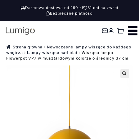
Darmowa dostawa od 290 zł
31 dni na zwrot
Bezpieczne płatności
Przejdź
Przejdź
do
do
nawigacji
treści
Strona główna
Nowoczesne lampy wiszące do każdego
wnętrza
Lampy wiszące nad blat
Wisząca lampa
Flowerpot VP7 w musztardowym kolorze o średnicy 37 cm
🔍