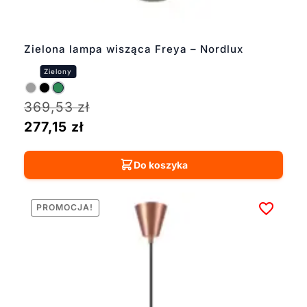
Zielona lampa wisząca Freya – Nordlux
369,53
zł
277,15
zł
Do koszyka
PROMOCJA!