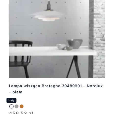
Lampa wisząca Bretagne 39489901 – Nordlux
– biała
456,53
zł