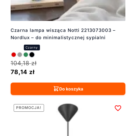
Czarna lampa wisząca Notti 2213073003 –
Nordlux – do minimalistycznej sypialni
104,18
zł
78,14
zł
Do koszyka
PROMOCJA!