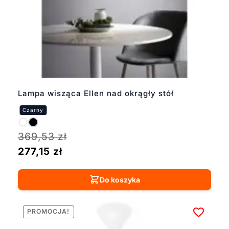
Lampa wisząca Ellen nad okrągły stół
369,53
zł
277,15
zł
Do koszyka
PROMOCJA!