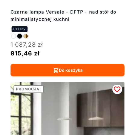
Czarna lampa Versale – DFTP – nad stół do
minimalistycznej kuchni
1 087,28
zł
815,46
zł
Do koszyka
PROMOCJA!