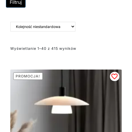
wnętrze, które
Filtruj
efektownie odbija i
rozprasza światło.
Dzięki czemu lampy te
tworzą we wnętrzu
wyjątkową atmosferę.
Metalowe klosze
doskonale sprawdzają
Wyświetlanie 1–40 z 415 wyników
się w kuchni, nad stołem
jadalnym oraz jako
główne oświetlenie w
stylu industrialnym,
skandynawskim i
PROMOCJA!
modernistycznym.