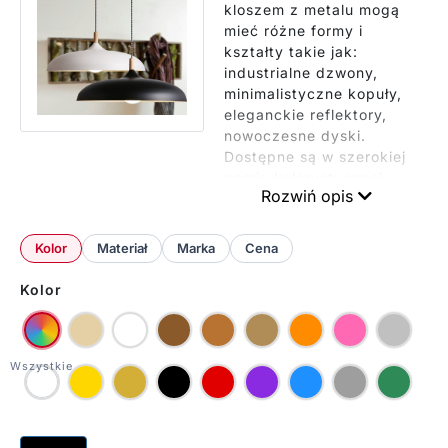
kloszem z metalu mogą
mieć różne formy i
kształty takie jak:
industrialne dzwony,
minimalistyczne kopuły,
eleganckie reflektory,
nowoczesne dyski.
Dostępne są w szerokiej
gamie kolorystycznej.
Rozwiń opis
Najczęściej wybierane
są lampy w kolorach
takich jak: matowa
Kolor
Materiał
Marka
Cena
czerń, stonowana biel,
odcienie miedzi i
Kolor
mosiądzu oraz w
modnych pastelach-
zieleni, pudrowym różu i
miodowym żółtym.
Charakterystycznym
elementem wielu modeli
jest kontrastowe