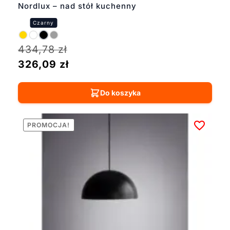
Nordlux – nad stół kuchenny
434,78
zł
326,09
zł
Do koszyka
PROMOCJA!