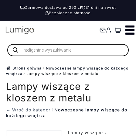
Darmowa dostawa od 290 zł
31 dni na zwrot
Bezpieczne płatności
Przejdź
Przejdź
do
do
nawigacji
treści
Wyszukiwarka
produktów
Strona główna
Nowoczesne lampy wiszące do każdego
wnętrza
Lampy wiszące z kloszem z metalu
Lampy wiszące z
kloszem z metalu
← Wróć do kategorii
Nowoczesne lampy wiszące do
każdego wnętrza
Lampy wiszące z