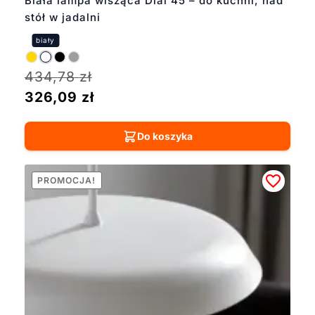
Biała lampa wisząca Dial 45 – do kuchni, nad
stół w jadalni
434,78
zł
326,09
zł
Do koszyka
PROMOCJA!