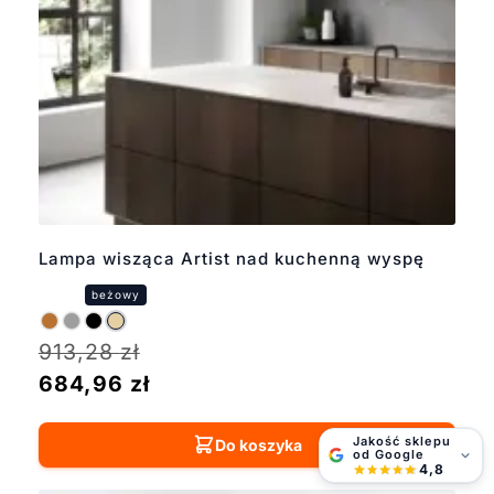
Lampa wisząca Artist nad kuchenną wyspę
913,28
zł
684,96
zł
Jakość sklepu
Do koszyka
od Google
4,8