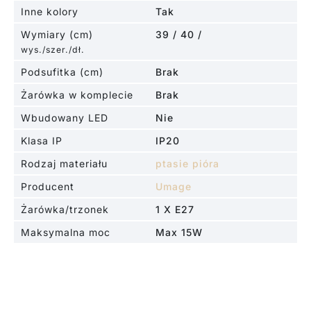
Inne kolory
Tak
Wymiary (cm)
39 / 40 /
wys./szer./dł.
Podsufitka (cm)
Brak
Żarówka w komplecie
Brak
Wbudowany LED
Nie
Klasa IP
IP20
Rodzaj materiału
ptasie pióra
Producent
Umage
Żarówka/trzonek
1 X E27
Maksymalna moc
Max 15W