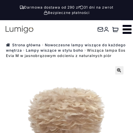
Darmowa dostawa od 290 zł
31 dni na zwrot
Bezpieczne płatności
Przejdź
Przejdź
do
do
nawigacji
treści
Strona główna
Nowoczesne lampy wiszące do każdego
wnętrza
Lampy wiszące w stylu boho
Wisząca lampa Eos
Evia M w jasnobrązowym odcieniu z naturalnych piór
🔍