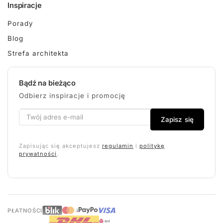
Inspiracje
Porady
Blog
Strefa architekta
Bądź na bieżąco
Odbierz inspiracje i promocję
Zapisz się
Zapisując się akceptujesz
regulamin
i
politykę
prywatności
.
PŁATNOŚCI