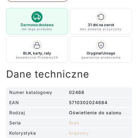
Eos
Evia
M
w
Darmowa dostawa
31 dni na zwrot
dla tego produktu
bez podania przyczyny
jasnobrązowym
odcieniu
z
BLIK, karty, raty
Oryginał Umage
naturalnych
bezpieczne Przelewy24
gwarancja producenta
piór
Dane techniczne
Numer katalogowy
02468
EAN
5710302024684
Rodzaj
Oświetlenie do salonu
Seria
Brak
Kolorystyka
brązowy