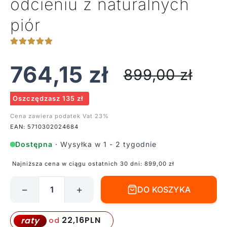
odcieniu z naturalnych
piór
764,15
zł
899,00
zł
Oszczędzasz 135 zł
Cena zawiera podatek Vat 23%
EAN: 5710302024684
Dostępna
· Wysyłka w 1 - 2 tygodnie
Najniższa cena w ciągu ostatnich 30 dni:
899,00
zł
−
+
DO KOSZYKA
ilość
Wisząca
lampa
22,16
PLN
raty
od