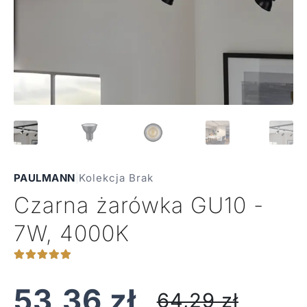
PAULMANN
|
Kolekcja Brak
Czarna żarówka GU10 -
7W, 4000K
53,36
zł
64,29
zł