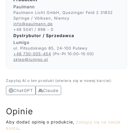
Paulmann
Paulmann Licht GmbH, Quezinger Feld 2 31832
Springe / Völksen, Niemcy
info@paulmann.de
+49 5041 / 998 - 0
Dystrybutor / Sprzedawca
Lumigo
ul. Piłsudskiego 85, 24-100 Puławy
+48 730-005-454
(Pn-Pt 10:00–15:00)
sklep@lumigo.pl
Zapytaj AI o ten produkt (otwiera się w nowej karcie):
ChatGPT
Claude
Opinie
Aby dodać opinię o produkcie,
zaloguj się na swoje
konto
.