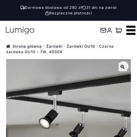
Darmowa dostawa od 290 zł
31 dni na zwrot
Bezpieczne płatności
Przejdź
Przejdź
do
do
nawigacji
treści
Strona główna
Żarówki
Żarówki GU10
Czarna
żarówka GU10 – 7W, 4000K
🔍