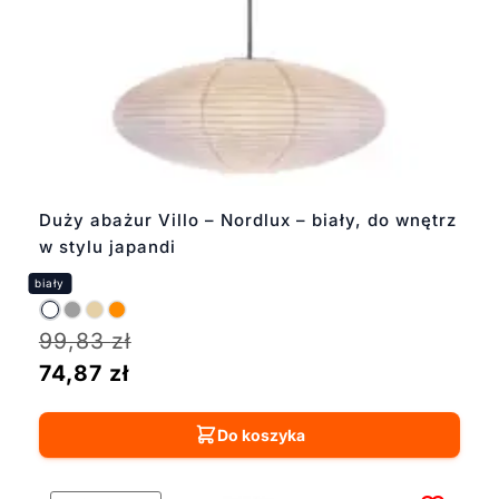
Duży abażur Villo – Nordlux – biały, do wnętrz
w stylu japandi
99,83
zł
74,87
zł
Do koszyka