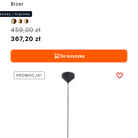
Bizar
459,00
zł
367,20
zł
Do koszyka
PROMOCJA!