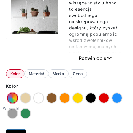
wiszące w stylu boho
to esencja
swobodnego,
nieskrępowanego
designu, który zyskał
ogromną popularność
wśród zwolenników
niekonwencjonalnych
wnętrz. Wykonane są z
Rozwiń opis
rattanu, wikliny,
bambusa czy
makramy.
Kolor
Materiał
Marka
Cena
Wprowadzają do
wnętrz atmosferę
Kolor
pełną ciepła i
naturalności. Posiadają
nieregularne, często
ręcznie wyplatane
formy. Wprowadzają
do przestrzeni element
wyjątkowości i