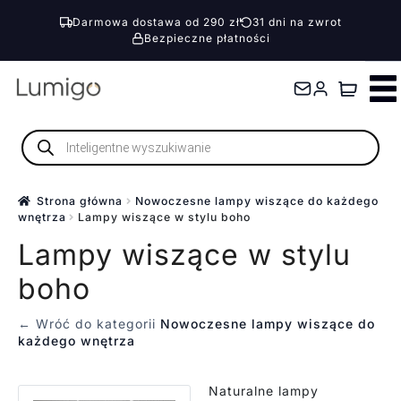
Darmowa dostawa od 290 zł
31 dni na zwrot
Bezpieczne płatności
Przejdź
Przejdź
do
do
nawigacji
treści
Wyszukiwarka
produktów
Strona główna
Nowoczesne lampy wiszące do każdego
wnętrza
Lampy wiszące w stylu boho
Lampy wiszące w stylu
boho
← Wróć do kategorii
Nowoczesne lampy wiszące do
każdego wnętrza
Naturalne lampy