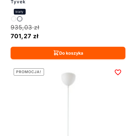
Tyvek
935,03
zł
701,27
zł
Do koszyka
PROMOCJA!