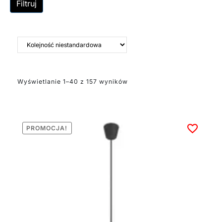
przytulności. Lampy
Filtruj
boho doskonale
sprawdzają się w
salonach, sypialniach i
jadalniach
urządzonych w stylu
eklektycznym,
skandynawskim czy
Wyświetlanie 1–40 z 157 wyników
rustykalnym. Te lampy
to nie tylko źródło
światła, ale również
ozdoba całego
pomieszczenia. To
PROMOCJA!
idealny wybór dla osób
ceniących
oryginalność,
naturalność i
swobodną atmosferę w
swoim domu.