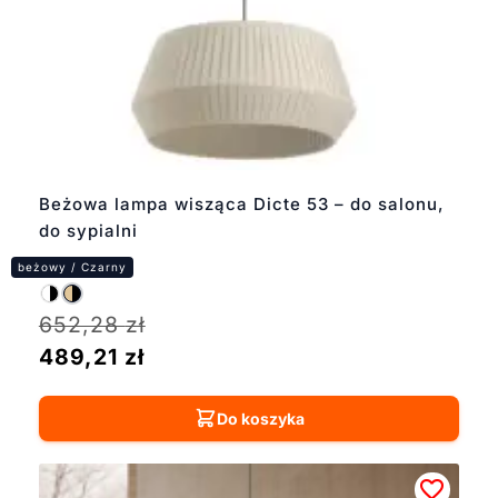
Beżowa lampa wisząca Dicte 53 – do salonu,
do sypialni
652,28
zł
489,21
zł
Do koszyka