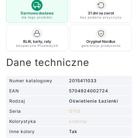
-
Nordlux
Darmowa dostawa
31 dni na zwrot
dla tego produktu
bez podania przyczyny
-
nad
lustro
BLIK, karty, raty
Oryginał Nordlux
w
bezpieczne Przelewy24
gwarancja producenta
łazience
Dane techniczne
Numer katalogowy
2015411033
EAN
5704924002724
Rodzaj
Oświetlenie Łazienki
Seria
OTIS
Kolorystyka
srebrny
Inne kolory
Tak