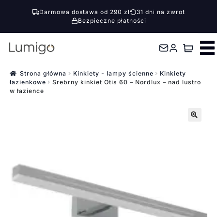
Darmowa dostawa od 290 zł
31 dni na zwrot
Bezpieczne płatności
Przejdź
Przejdź
do
do
nawigacji
treści
Strona główna
Kinkiety - lampy ścienne
Kinkiety
łazienkowe
Srebrny kinkiet Otis 60 – Nordlux – nad lustro
w łazience
🔍