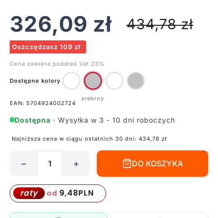
326,09
zł
434,78
zł
Oszczędzasz 109 zł
Cena zawiera podatek Vat 23%
Dostępne kolory
EAN: 5704924002724
Dostępna
· Wysyłka w 3 - 10 dni roboczych
Najniższa cena w ciągu ostatnich 30 dni:
434,78
zł
−
+
DO KOSZYKA
ilość
Srebrny
kinkiet
9,48
PLN
raty
od
Otis
60