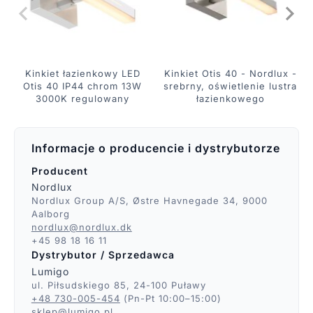
Kinkiet łazienkowy LED
Kinkiet Otis 40 - Nordlux -
Otis 40 IP44 chrom 13W
srebrny, oświetlenie lustra
3000K regulowany
łazienkowego
Informacje o producencie i dystrybutorze
Producent
Nordlux
Nordlux Group A/S, Østre Havnegade 34, 9000
Aalborg
nordlux@nordlux.dk
+45 98 18 16 11
Dystrybutor / Sprzedawca
Lumigo
ul. Piłsudskiego 85, 24-100 Puławy
+48 730-005-454
(Pn-Pt 10:00–15:00)
sklep@lumigo.pl