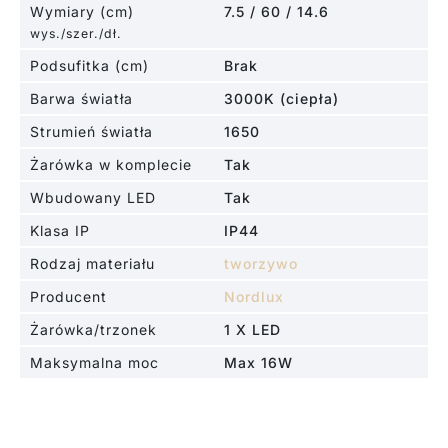
Wymiary (cm)
7.5 / 60 / 14.6
wys./szer./dł.
Podsufitka (cm)
Brak
Barwa światła
3000K (ciepła)
Strumień światła
1650
Żarówka w komplecie
Tak
Wbudowany LED
Tak
Klasa IP
IP44
Rodzaj materiału
tworzywo
Producent
Nordlux
Żarówka/trzonek
1 X LED
Maksymalna moc
Max 16W