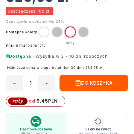
Oszczędzasz 109 zł
Cena zawiera podatek Vat 23%
Dostępne kolory
EAN: 5704924002717
Dostępna
· Wysyłka w 3 - 10 dni roboczych
Najniższa cena w ciągu ostatnich 30 dni:
434,78
zł
−
+
DO KOSZYKA
ilość
Kinkiet
Otis
9,45
PLN
raty
od
60
-
Nordlux
-
Darmowa dostawa
31 dni na zwrot
dla tego produktu
bez podania przyczyny