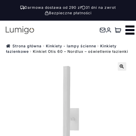
Darmowa dostawa od 290 zł
31 dni na zwrot
Bezpieczne płatności
Przejdź
Przejdź
do
do
nawigacji
treści
Strona główna
Kinkiety - lampy ścienne
Kinkiety
łazienkowe
Kinkiet Otis 60 – Nordlux – oświetlenie łazienki
🔍