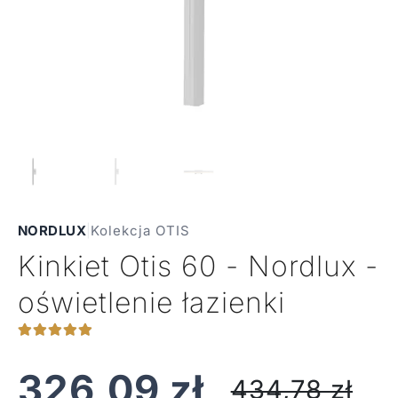
NORDLUX
|
Kolekcja OTIS
Kinkiet Otis 60 - Nordlux -
oświetlenie łazienki
326,09
zł
434,78
zł