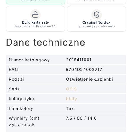
oświetlenie
łazienki
BLIK, karty, raty
Oryginał Nordlux
bezpieczne Przelewy24
gwarancja producenta
Dane techniczne
Numer katalogowy
2015411001
EAN
5704924002717
Rodzaj
Oświetlenie Łazienki
Seria
OTIS
Kolorystyka
biały
Inne kolory
Tak
Wymiary (cm)
7.5 / 60 / 14.6
wys./szer./dł.