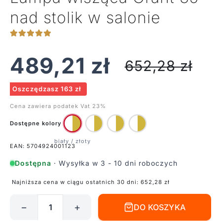
nad stolik w salonie
489,21
zł
652,28
zł
Oszczędzasz 163 zł
Cena zawiera podatek Vat 23%
Dostępne kolory
EAN: 5704924001123
Dostępna
· Wysyłka w 3 - 10 dni roboczych
Najniższa cena w ciągu ostatnich 30 dni:
652,28
zł
−
+
DO KOSZYKA
ilość