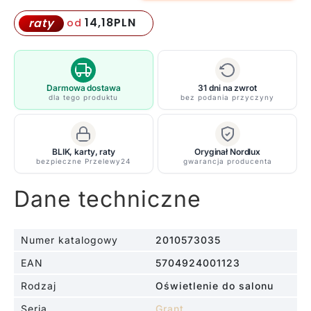
Lampa
wisząca
14,18
PLN
raty
od
Grant
35
nad
stolik
Darmowa dostawa
31 dni na zwrot
dla tego produktu
bez podania przyczyny
w
salonie
BLIK, karty, raty
Oryginał Nordlux
bezpieczne Przelewy24
gwarancja producenta
Dane techniczne
Numer katalogowy
2010573035
EAN
5704924001123
Rodzaj
Oświetlenie do salonu
Seria
Grant