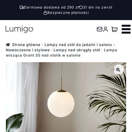
Darmowa dostawa od 290 zł
31 dni na zwrot
Bezpieczne płatności
Przejdź
Przejdź
do
do
nawigacji
treści
Strona główna
Lampy nad stół do jadalni i salonu -
Nowoczesne i stylowe
Lampy nad okrągły stół
Lampa
wisząca Grant 35 nad stolik w salonie
🔍