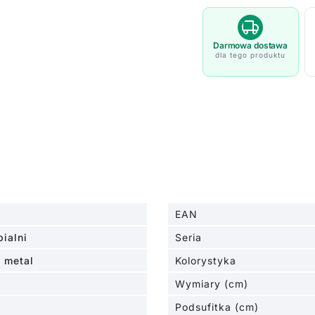
-
kolor
Czarny
Darmowa dostawa
dla tego produktu
-
46635003
EAN
ialni
Seria
y metal
Kolorystyka
Wymiary (cm)
Podsufitka (cm)