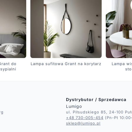
Grant do
Lampa sufitowa Grant na korytarz
Lampa wi
sypialni
sto
Dystrybutor / Sprzedawca
Lumigo
rg
ul. Piłsudskiego 85, 24-100 Pu
+48 730-005-454
(Pn-Pt 10:00
sklep@lumigo.pl