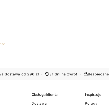
nto
.
a dostawa od 290 zł
•
31 dni na zwrot
•
Bezpieczne
Obsługa klienta
Inspiracje
Dostawa
Porady