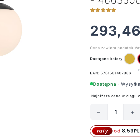
- 466350
293,4
Cena zawiera podatek Va
Dostępne kolory
EAN: 5701581407886
Dostępna
· Wysyłka
Najniższa cena w ciągu 
−
+
ilość
Lampa
stołowa
8,53
P
raty
od
Grant