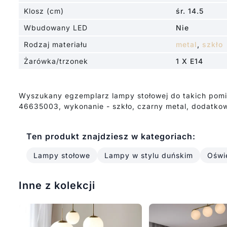
Klosz (cm)
śr. 14.5
Wbudowany LED
Nie
Rodzaj materiału
metal
,
szkło
Żarówka/trzonek
1 X E14
Wyszukany egzemplarz lampy stołowej do takich pomie
46635003, wykonanie - szkło, czarny metal, dodatkowe
Ten produkt znajdziesz w kategoriach:
Lampy stołowe
Lampy w stylu duńskim
Oświe
Inne z kolekcji