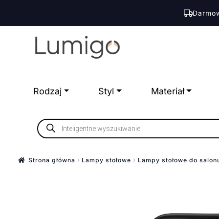
Darmow
Przejdź
Przejdź
do
do
nawigacji
treści
Rodzaj
Styl
Materiał
Wyszukiwarka
produktów
Strona główna
Lampy stołowe
Lampy stołowe do salon