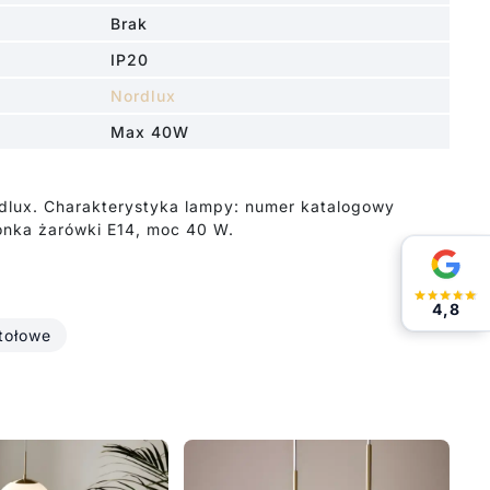
Brak
IP20
Nordlux
Max 40W
dlux. Charakterystyka lampy: numer katalogowy
zonka żarówki E14, moc 40 W.
4,8
tołowe