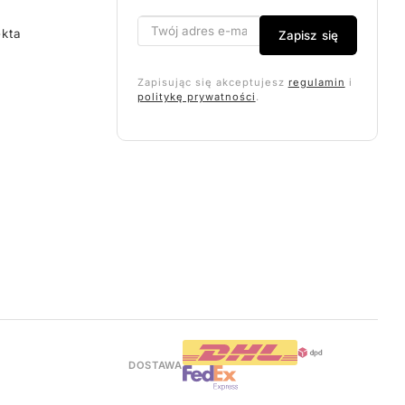
ekta
Zapisz się
Zapisując się akceptujesz
regulamin
i
politykę prywatności
.
DOSTAWA