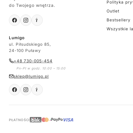
Polityka pr
do Twojego wnętrza.
Outlet
Bestsellery
Wszystkie l
Lumigo
ul. Piłsudskiego 85,
24-100 Puławy
+48 730-005-454
Pn-Pt w godz. 10:00 – 15:00
sklep@lumigo.pl
PŁATNOŚCI