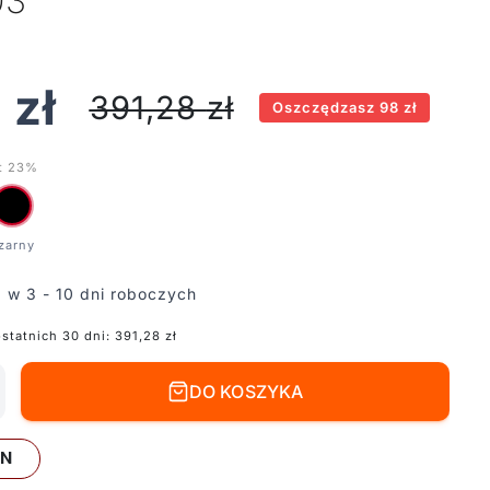
03
6
zł
391,28
zł
Oszczędzasz 98 zł
t 23%
 w 3 - 10 dni roboczych
ostatnich 30 dni:
391,28
zł
DO KOSZYKA
LN