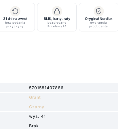
31 dni na zwrot
BLIK, karty, raty
Oryginał Nordlux
bez podania
bezpieczne
gwarancja
przyczyny
Przelewy24
producenta
5701581407886
Grant
Czarny
wys. 41
Brak