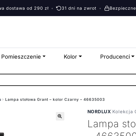
a dostawa od 290 zł
•
31 dni na zwrot
•
Bezpieczne
Pomieszczenie
Kolor
Producenci
u
Lampa stołowa Grant – kolor Czarny – 46635003
NORDLUX
|
Kolekcja 
Lampa sto
🔍