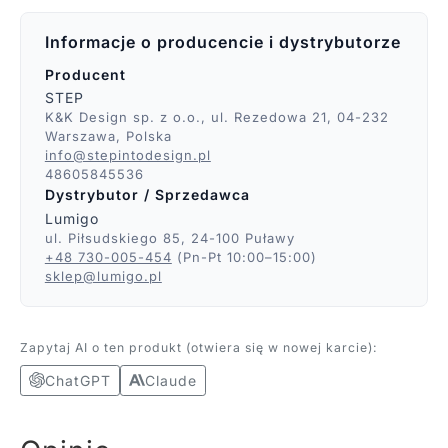
Informacje o producencie i dystrybutorze
Producent
STEP
K&K Design sp. z o.o., ul. Rezedowa 21, 04-232
Warszawa, Polska
info@stepintodesign.pl
48605845536
Dystrybutor / Sprzedawca
Lumigo
ul. Piłsudskiego 85, 24-100 Puławy
+48 730-005-454
(Pn-Pt 10:00–15:00)
sklep@lumigo.pl
Zapytaj AI o ten produkt (otwiera się w nowej karcie):
ChatGPT
Claude