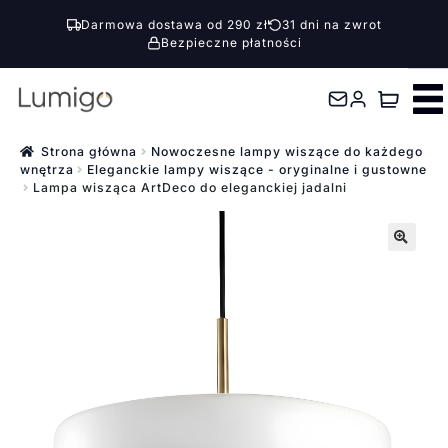
Darmowa dostawa od 290 zł
31 dni na zwrot
Bezpieczne płatności
Przejdź
Przejdź
do
do
nawigacji
treści
Strona główna
Nowoczesne lampy wiszące do każdego
wnętrza
Eleganckie lampy wiszące - oryginalne i gustowne
Lampa wisząca ArtDeco do eleganckiej jadalni
🔍