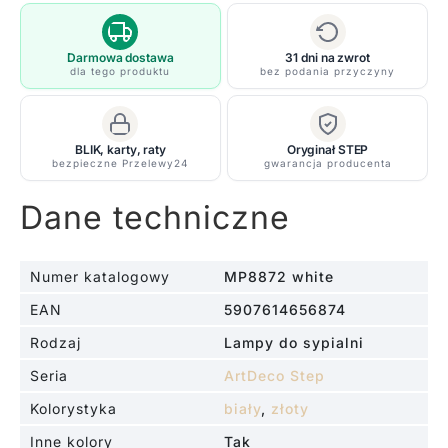
do
eleganckiej
jadalni
Darmowa dostawa
31 dni na zwrot
dla tego produktu
bez podania przyczyny
BLIK, karty, raty
Oryginał STEP
bezpieczne Przelewy24
gwarancja producenta
Dane techniczne
Numer katalogowy
MP8872 white
EAN
5907614656874
Rodzaj
Lampy do sypialni
Seria
ArtDeco Step
Kolorystyka
biały
,
złoty
Inne kolory
Tak