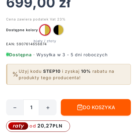
699,00
zł
Cena zawiera podatek Vat 23%
Dostępne kolory
EAN: 5907614656874
Dostępna
· Wysyłka w 3 - 5 dni roboczych
Użyj kodu
STEP10
i zyskaj
10%
rabatu na
%
produkty tego producenta!
−
+
DO KOSZYKA
ilość
Lampa
wisząca
20,27
PLN
raty
od
ArtDeco