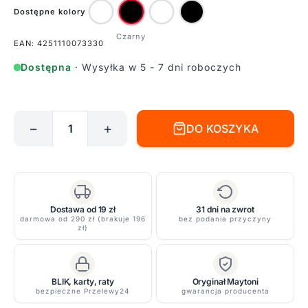
Dostępne kolory
EAN: 4251110073330
Dostępna
· Wysyłka w 5 - 7 dni roboczych
−
+
DO KOSZYKA
ilość
Czarna
szyna
Unity
o
Dostawa od 19 zł
31 dni na zwrot
długości
darmowa od 290 zł (brakuje 196
bez podania przyczyny
zł)
1
m
BLIK, karty, raty
Oryginał Maytoni
bezpieczne Przelewy24
gwarancja producenta