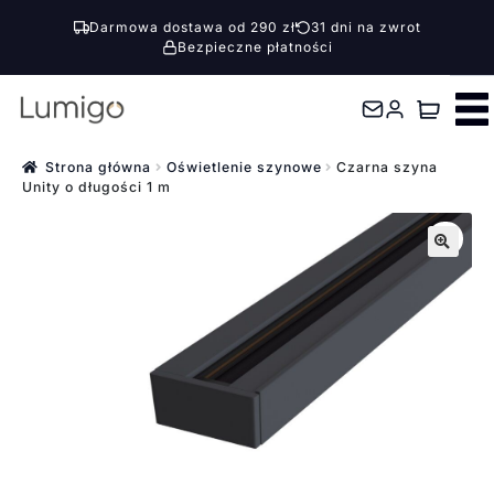
Darmowa dostawa od 290 zł
31 dni na zwrot
Bezpieczne płatności
Przejdź
Przejdź
do
do
nawigacji
treści
Strona główna
Oświetlenie szynowe
Czarna szyna
Unity o długości 1 m
🔍