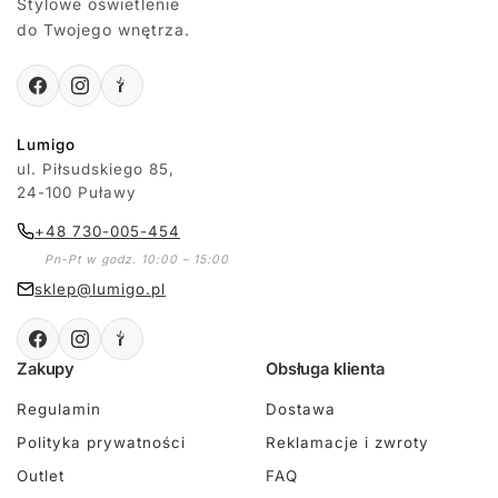
Stylowe oświetlenie
do Twojego wnętrza.
Lumigo
ul. Piłsudskiego 85,
24-100 Puławy
+48 730-005-454
Pn-Pt w godz. 10:00 – 15:00
sklep@lumigo.pl
Zakupy
Obsługa klienta
Regulamin
Dostawa
Polityka prywatności
Reklamacje i zwroty
Outlet
FAQ