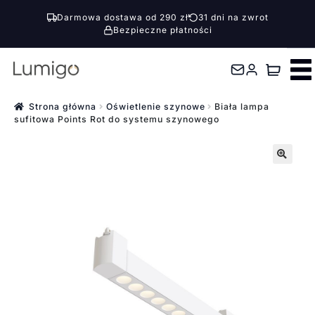
Darmowa dostawa od 290 zł
31 dni na zwrot
Bezpieczne płatności
Przejdź
Przejdź
do
do
nawigacji
treści
Strona główna
Oświetlenie szynowe
Biała lampa
sufitowa Points Rot do systemu szynowego
🔍