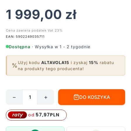
1 999,00
zł
Cena zawiera podatek Vat 23%
EAN: 5902249035711
Dostępna
· Wysyłka w 1 - 2 tygodnie
Użyj kodu
ALTAVOLA15
i zyskaj
15%
rabatu
%
na produkty tego producenta!
−
+
DO KOSZYKA
ilość
Nowoczesny
biały
57,97
PLN
raty
od
żyrandol
LED