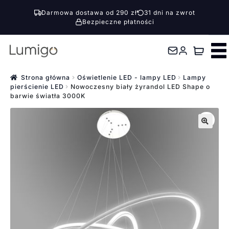
Darmowa dostawa od 290 zł
31 dni na zwrot
Bezpieczne płatności
Przejdź
Przejdź
do
do
nawigacji
treści
Strona główna
Oświetlenie LED - lampy LED
Lampy
pierścienie LED
Nowoczesny biały żyrandol LED Shape o
barwie światła 3000K
🔍