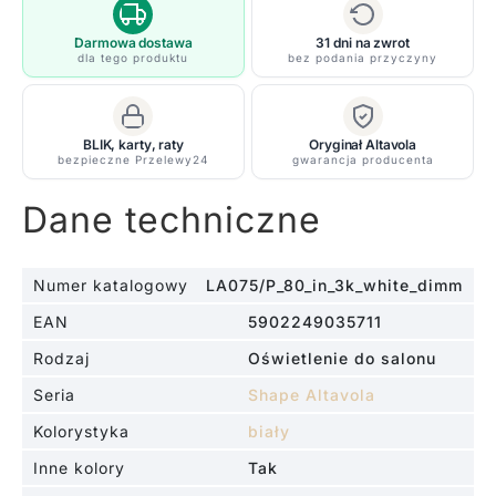
Shape
o
Darmowa dostawa
31 dni na zwrot
dla tego produktu
bez podania przyczyny
barwie
światła
3000K
BLIK, karty, raty
Oryginał Altavola
bezpieczne Przelewy24
gwarancja producenta
Dane techniczne
Numer katalogowy
LA075/P_80_in_3k_white_dimm
EAN
5902249035711
Rodzaj
Oświetlenie do salonu
Seria
Shape Altavola
Kolorystyka
biały
Inne kolory
Tak