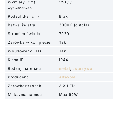
Wymiary (cm)
120 / /
wys./szer./dł.
Podsufitka (cm)
Brak
Barwa światła
3000K (ciepła)
Strumień światła
7920
Żarówka w komplecie
Tak
Wbudowany LED
Tak
Klasa IP
IP44
Rodzaj materiału
metal
,
tworzywo
Producent
Altavola
Żarówka/trzonek
3 X LED
Maksymalna moc
Max 99W