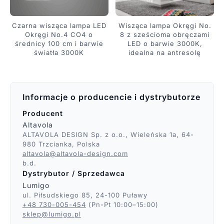
Czarna wisząca lampa LED
Wisząca lampa Okręgi No.
Okręgi No.4 CO4 o
8 z sześcioma obręczami
średnicy 100 cm i barwie
LED o barwie 3000K,
światła 3000K
idealna na antresolę
Informacje o producencie i dystrybutorze
Producent
Altavola
ALTAVOLA DESIGN Sp. z o.o., Wieleńska 1a, 64-
980 Trzcianka, Polska
altavola@altavola-design.com
b.d.
Dystrybutor / Sprzedawca
Lumigo
ul. Piłsudskiego 85, 24-100 Puławy
+48 730-005-454
(Pn-Pt 10:00–15:00)
sklep@lumigo.pl