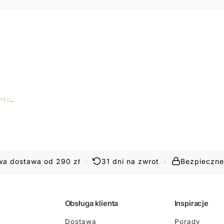
nto
.
a dostawa od 290 zł
•
31 dni na zwrot
•
Bezpieczne
Obsługa klienta
Inspiracje
Dostawa
Porady