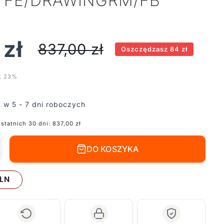
- FE/DRAWINGRM/FB
0
zł
837,00
zł
Oszczędzasz 84 zł
t 23%
 w 5 - 7 dni roboczych
ostatnich 30 dni:
837,00
zł
DO KOSZYKA
LN