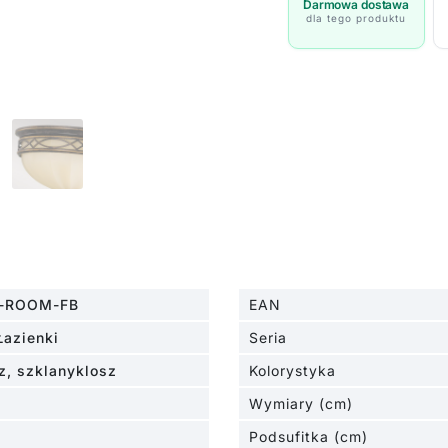
brązowy
Darmowa dostawa
dla tego produktu
-
FE/DRAWINGRM/F
-ROOM-FB
EAN
Łazienki
Seria
z, szklanyklosz
Kolorystyka
Wymiary (cm)
Podsufitka (cm)