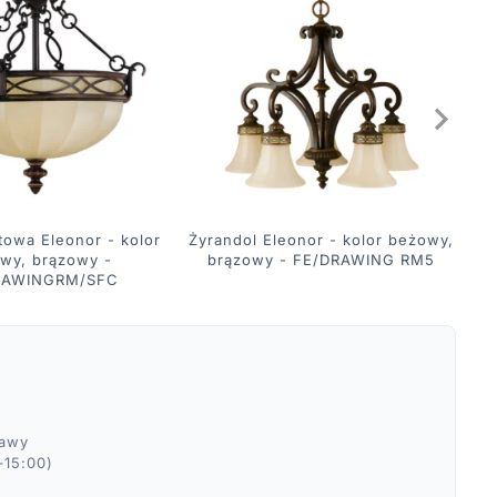
towa Eleonor - kolor
Żyrandol Eleonor - kolor beżowy,
K
wy, brązowy -
brązowy - FE/DRAWING RM5
b
RAWINGRM/SFC
ławy
–15:00)