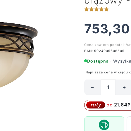
brązowy 
753,3
Cena zawiera podatek Va
EAN: 5024005606505
Dostępna
· Wysyłka
Najniższa cena w ciągu 
−
+
ilość
Plafon
Eleonor
21,84
P
raty
od
-
kolor
beżowy,