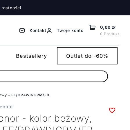
 płatności
0,00 zł
Kontakt
Twoje konto
0 Produkt
Bestsellery
Outlet do -60%
ązowy – FE/DRAWINGRM/FB
leonor
onor - kolor beżowy,