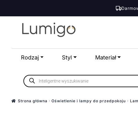
Darmow
Przejdź
Przejdź
do
do
nawigacji
treści
Rodzaj
Styl
Materiał
Wyszukiwarka
produktów
Strona główna
Oświetlenie i lampy do przedpokoju
Lam