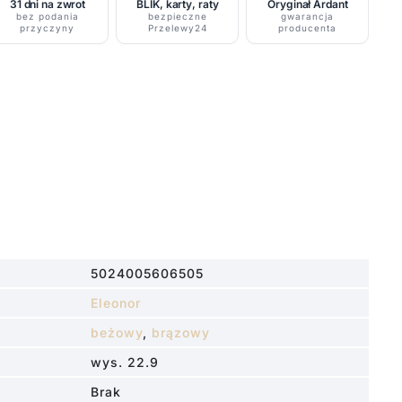
31 dni na zwrot
BLIK, karty, raty
Oryginał Ardant
bez podania
bezpieczne
gwarancja
przyczyny
Przelewy24
producenta
B
5024005606505
Eleonor
beżowy
,
brązowy
wys. 22.9
Brak