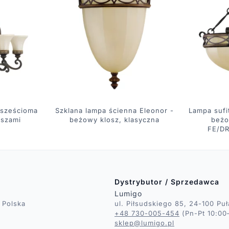
 sześcioma
Szklana lampa ścienna Eleonor -
Lampa sufi
oszami
beżowy klosz, klasyczna
beżo
FE/D
Dystrybutor / Sprzedawca
Lumigo
 Polska
ul. Piłsudskiego 85, 24-100 Pu
+48 730-005-454
(Pn-Pt 10:00
sklep@lumigo.pl