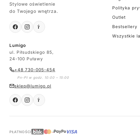
Stylowe oświetlenie
Polityka pr
do Twojego wnętrza.
Outlet
Bestsellery
Wszystkie l
Lumigo
ul. Piłsudskiego 85,
24-100 Puławy
+48 730-005-454
Pn-Pt w godz. 10:00 – 15:00
sklep@lumigo.pl
PŁATNOŚCI