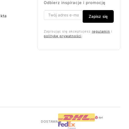
Odbierz inspiracje i promocję
ekta
Zapisz się
Zapisując się akceptujesz
regulamin
i
politykę prywatności
.
DOSTAWA