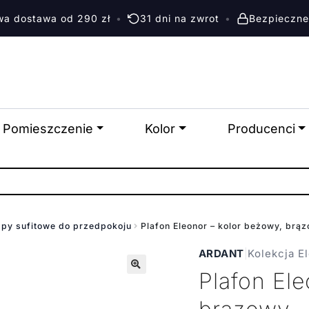
a dostawa od 290 zł
•
31 dni na zwrot
•
Bezpieczne
Pomieszczenie
Kolor
Producenci
py sufitowe do przedpokoju
Plafon Eleonor – kolor beżowy, br
ARDANT
|
Kolekcja E
Plafon Ele
🔍