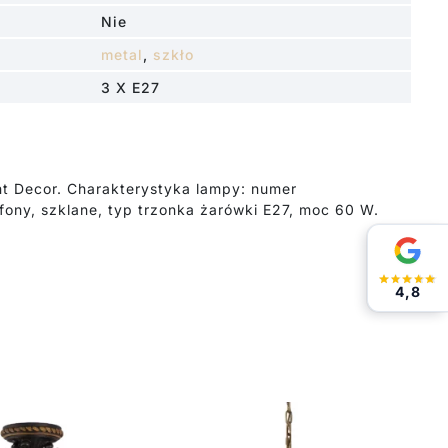
Nie
metal
,
szkło
3 X E27
nt Decor. Charakterystyka lampy: numer
ony, szklane, typ trzonka żarówki E27, moc 60 W.
4,8