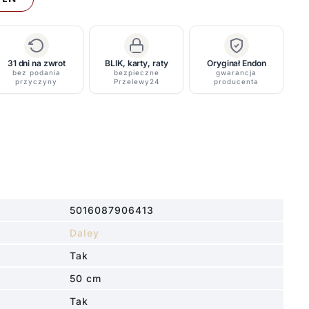
31 dni na zwrot
BLIK, karty, raty
Oryginał Endon
bez podania
bezpieczne
gwarancja
przyczyny
Przelewy24
producenta
5016087906413
Daley
Tak
50 cm
Tak