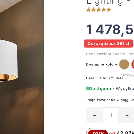
Lighting -
1 478,
Oszczędzasz 261 zł
Cena zawiera podatek Va
Dostępne kolory
EAN: 5016087906413
Dostępna
· Wysyłka
Najniższa cena w ciągu 
−
+
ilość
Lampa
wisząca
42,87
raty
od