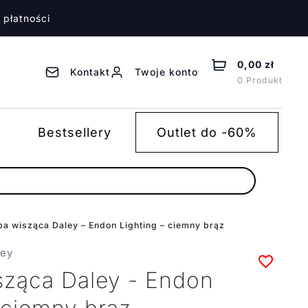
 płatności
0,00 zł
Kontakt
Twoje konto
0 Produkt
Bestsellery
Outlet do -60%
a wisząca Daley – Endon Lighting – ciemny brąz
ley
ząca Daley - Endon