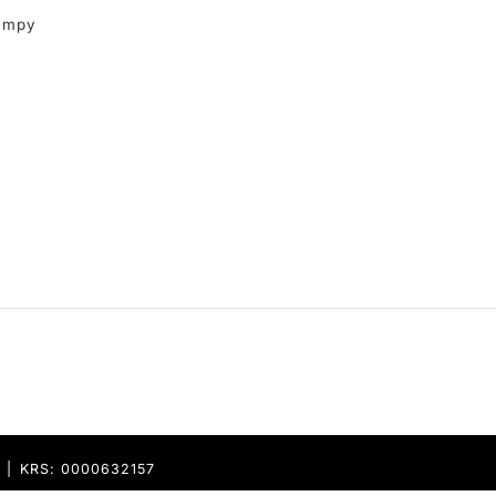
ampy
9 | KRS: 0000632157