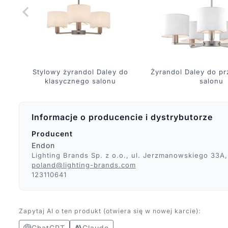
Stylowy żyrandol Daley do
Żyrandol Daley do p
klasycznego salonu
salonu
Informacje o producencie i dystrybutorze
Producent
Endon
Lighting Brands Sp. z o.o., ul. Jerzmanowskiego 33A
poland@lighting-brands.com
123110641
Zapytaj AI o ten produkt (otwiera się w nowej karcie):
ChatGPT
Claude