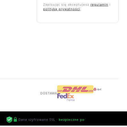
Zapisując się akceptujesz
regulamin
i
politykę prywatności
.
DOSTAWA
Dane szyfrowane SSL ·
bezpieczne połączenie