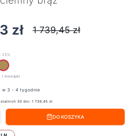
 ciemny brąz
53
zł
1 739,45
zł
t 23%
 w 3 - 4 tygodnie
ostatnich 30 dni:
1 739,45
zł
DO KOSZYKA
PLN