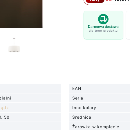
Daley
-
Endon
Lighting
Darmowa dostawa
dla tego produktu
-
ciemny
brąz
EAN
ialni
Seria
iądz
Inne kolory
ł. 50
Średnica
Żarówka w komplecie