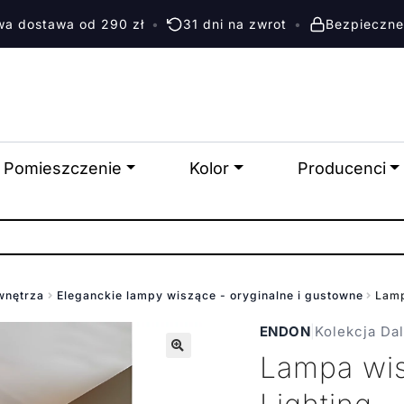
a dostawa od 290 zł
•
31 dni na zwrot
•
Bezpieczne
Pomieszczenie
Kolor
Producenci
wnętrza
Eleganckie lampy wiszące - oryginalne i gustowne
Lamp
ENDON
|
Kolekcja Da
Lampa wis
🔍