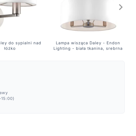
aley do sypialni nad
Lampa wisząca Daley - Endon
Ż
łóżko
Lighting - biała tkanina, srebrna
ławy
–15:00)