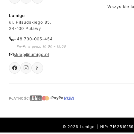
Wszystkie l
Lumigo
ul. Piłsudskiego 85,
24-100 Puławy
+48 730-005-454
Pn-Pt w godz. 10:00 – 15:00
sklep@lumigo.pl
PŁATNOŚCI
© 2026 Lumigo | NIP: 716281915