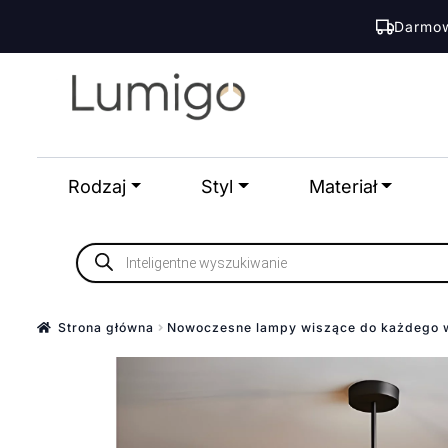
Darmow
Przejdź
Przejdź
do
do
nawigacji
treści
Rodzaj
Styl
Materiał
Wyszukiwarka
produktów
Strona główna
Nowoczesne lampy wiszące do każdego 