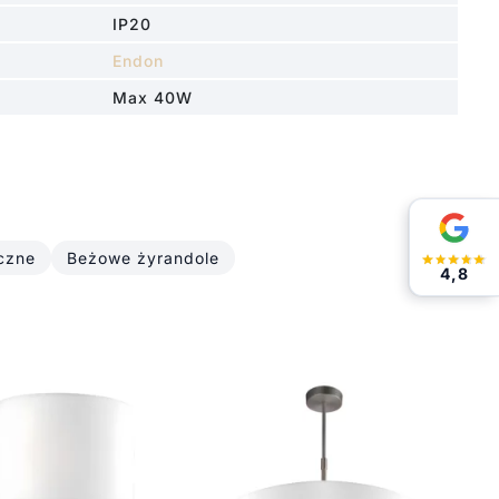
IP20
Endon
Max 40W
czne
Beżowe żyrandole
4,8