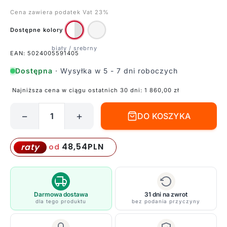
Cena zawiera podatek Vat 23%
Dostępne kolory
EAN: 5024005591405
Dostępna
· Wysyłka w 5 - 7 dni roboczych
Najniższa cena w ciągu ostatnich 30 dni:
1 860,00
zł
−
+
DO KOSZYKA
ilość
Żyrandol
Eliza
48,54
PLN
raty
od
do
stylowej
jadalni
Darmowa dostawa
31 dni na zwrot
dla tego produktu
bez podania przyczyny