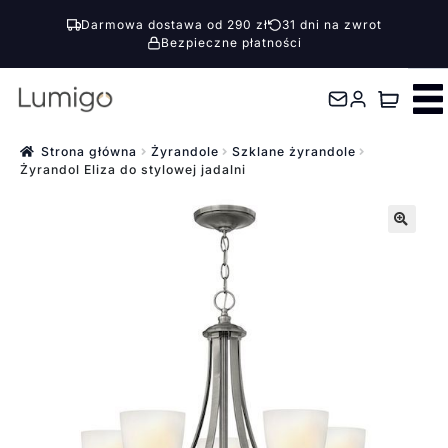
Darmowa dostawa od 290 zł
31 dni na zwrot
Bezpieczne płatności
Przejdź
Przejdź
do
do
nawigacji
treści
Strona główna
Żyrandole
Szklane żyrandole
Żyrandol Eliza do stylowej jadalni
🔍