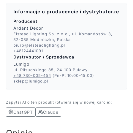
Informacje o producencie i dystrybutorze
Producent
Ardant Decor
Elstead Lighting Sp. z o.o., ul. Komandosów 3,
32-085 Modlniczka, Polska
biuro@elsteadlighting.pl
+48124441091
Dystrybutor / Sprzedawca
Lumigo
ul. Piłsudskiego 85, 24-100 Puławy
+48 730-005-454
(Pn-Pt 10:00–15:00)
sklep@lumigo.pl
Zapytaj AI o ten produkt (otwiera się w nowej karcie):
ChatGPT
Claude
Opinie