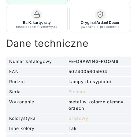
kloszami
BLIK, karty, raty
Oryginał Ardant Decor
bezpieczne Przelewy24
gwarancja producenta
Dane techniczne
Numer katalogowy
FE-DRAWING-ROOM6
EAN
5024005605904
Rodzaj
Lampy do sypialni
Seria
Eleonor
Wykonanie
metal w kolorze ciemny
orzech
Kolorystyka
brązowy
Inne kolory
Tak