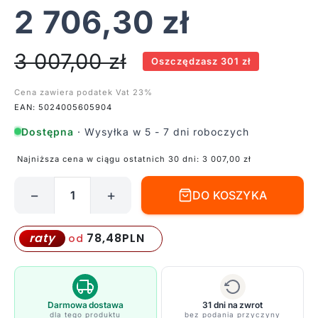
2 706,30
zł
3 007,00
zł
Oszczędzasz 301 zł
Cena zawiera podatek Vat 23%
EAN: 5024005605904
Dostępna
· Wysyłka w 5 - 7 dni roboczych
Najniższa cena w ciągu ostatnich 30 dni:
3 007,00
zł
−
+
DO KOSZYKA
ilość
Żyrandol
Eleonor
78,48
PLN
raty
od
z
sześcioma
ramionami
i
Darmowa dostawa
31 dni na zwrot
dla tego produktu
bez podania przyczyny