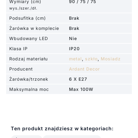
Wymiary (cm)
90 / 75 / 75
wys./szer./dł.
Podsufitka (cm)
Brak
Żarówka w komplecie
Brak
Wbudowany LED
Nie
Klasa IP
IP20
Rodzaj materiału
metal
,
szkło
,
Mosiadz
Producent
Ardant Decor
Żarówka/trzonek
6 X E27
Maksymalna moc
Max 100W
Ten produkt znajdziesz w kategoriach: