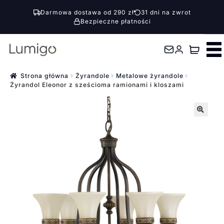
Darmowa dostawa od 290 zł
31 dni na zwrot
Bezpieczne płatności
Przejdź
Przejdź
do
do
nawigacji
treści
Strona główna
Żyrandole
Metalowe żyrandole
Żyrandol Eleonor z sześcioma ramionami i kloszami
🔍