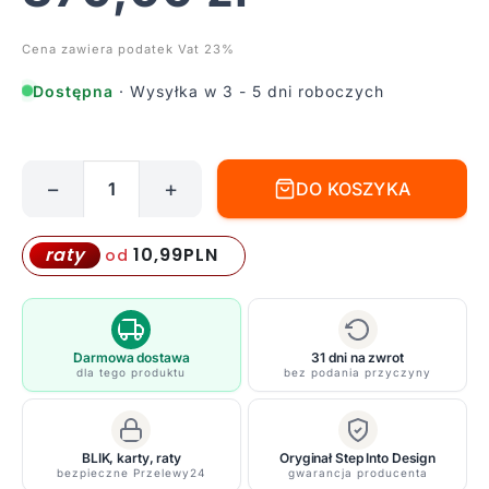
Cena zawiera podatek Vat 23%
Dostępna
· Wysyłka w 3 - 5 dni roboczych
−
+
DO KOSZYKA
ilość
Złoty
kinkiet
10,99
PLN
raty
od
Drop
-
szklana
kula,
Darmowa dostawa
31 dni na zwrot
dla tego produktu
bez podania przyczyny
do
toaletki
BLIK, karty, raty
Oryginał Step Into Design
bezpieczne Przelewy24
gwarancja producenta