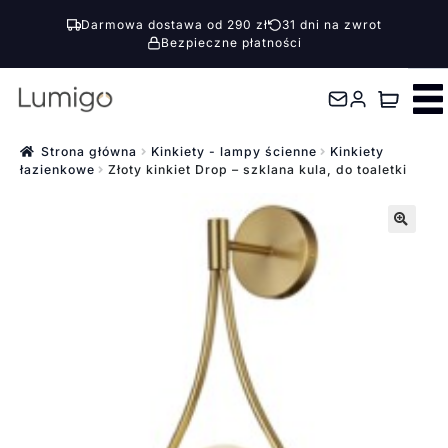
Darmowa dostawa od 290 zł
31 dni na zwrot
Bezpieczne płatności
Przejdź
Przejdź
do
do
nawigacji
treści
Strona główna
Kinkiety - lampy ścienne
Kinkiety
łazienkowe
Złoty kinkiet Drop – szklana kula, do toaletki
🔍