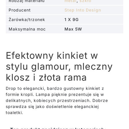
Rodzaj materiału
metal
,
szkło
Producent
Step Into Design
Żarówka/trzonek
1 X 9G
Maksymalna moc
Max 5W
Efektowny kinkiet w
stylu glamour, mleczny
klosz i złota rama
Drop to elegancki, bardzo gustowny kinkiet z
formie kropli. Lampa pięknie prezentuje się w
delikatnych, kobiecych przestrzeniach. Dobrze
sprawdza się jako doświetlenie eleganckiej
toaletki.