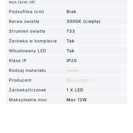
wys./szer./dł.
Podsufitka (cm)
Brak
Barwa światła
3000K (ciepła)
Strumień światła
733
Żarówka w komplecie
Tak
Wbudowany LED
Tak
Klasa IP
IP20
Rodzaj materiału
metal
Producent
Max Light
Żarówka/trzonek
1 X LED
Maksymalna moc
Max 12W