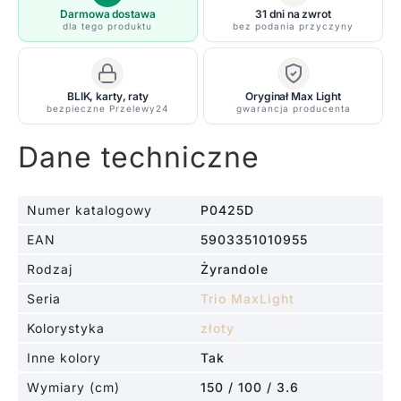
o
Darmowa dostawa
31 dni na zwrot
dla tego produktu
bez podania przyczyny
eleganckim
designie
BLIK, karty, raty
Oryginał Max Light
bezpieczne Przelewy24
gwarancja producenta
Dane techniczne
Numer katalogowy
P0425D
EAN
5903351010955
Rodzaj
Żyrandole
Seria
Trio MaxLight
Kolorystyka
złoty
Inne kolory
Tak
Wymiary (cm)
150 / 100 / 3.6