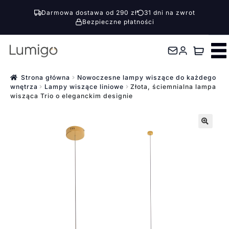
Darmowa dostawa od 290 zł
31 dni na zwrot
Bezpieczne płatności
Przejdź
Przejdź
do
do
nawigacji
treści
Strona główna
Nowoczesne lampy wiszące do każdego
wnętrza
Lampy wiszące liniowe
Złota, ściemnialna lampa
wisząca Trio o eleganckim designie
🔍