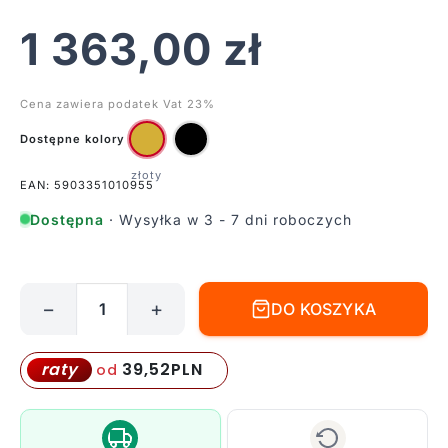
1 363,00
zł
Cena zawiera podatek Vat 23%
Dostępne kolory
EAN: 5903351010955
Dostępna
· Wysyłka w 3 - 7 dni roboczych
−
+
DO KOSZYKA
ilość
Złota,
ściemnialna
39,52
PLN
raty
od
lampa
wisząca
Trio