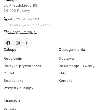
Lumigo
ul. Piłsudskiego 85,
24-100 Puławy
+48 730-005-454
Pn-Pt w godz. 10:00 – 15:00
sklep@lumigo.pl
Zakupy
Obsługa klienta
Regulamin
Dostawa
Polityka prywatności
Reklamacje i zwroty
Outlet
FAQ
Bestsellery
Kontakt
Wszystkie lampy
Inspiracje
Porady