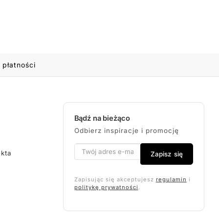
 płatności
Bądź na bieżąco
Odbierz inspiracje i promocję
ekta
Zapisz się
Zapisując się akceptujesz
regulamin
i
politykę prywatności
.