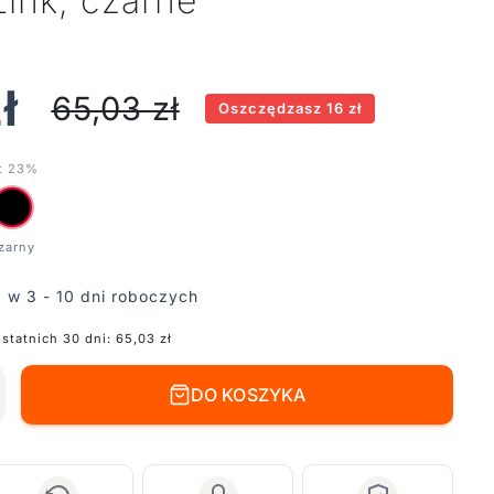
ink, czarne
ł
65,03
zł
Oszczędzasz 16 zł
t 23%
 w 3 - 10 dni roboczych
ostatnich 30 dni:
65,03
zł
DO KOSZYKA