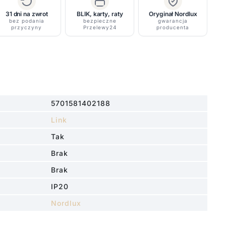
31 dni na zwrot
BLIK, karty, raty
Oryginał Nordlux
bez podania
bezpieczne
gwarancja
przyczyny
Przelewy24
producenta
5701581402188
Link
Tak
Brak
Brak
IP20
Nordlux