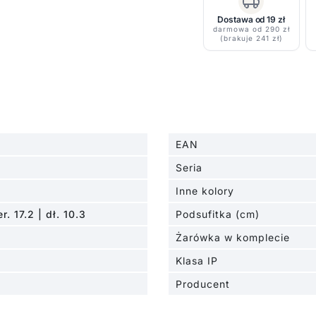
Right-
Dostawa od 19 zł
system
darmowa od 290 zł
(brakuje 241 zł)
szynowy
Link,
czarne
EAN
Seria
Inne kolory
r. 17.2 | dł. 10.3
Podsufitka (cm)
Żarówka w komplecie
Klasa IP
Producent