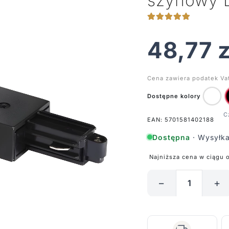
szynowy L
48,77
z
Cena zawiera podatek Va
Dostępne kolory
EAN: 5701581402188
Dostępna
· Wysyłka
Najniższa cena w ciągu 
−
+
ilość
Złącze
T-
Connector