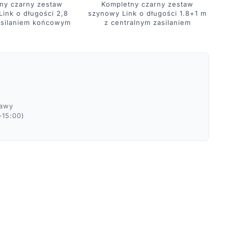
ny czarny zestaw
Kompletny czarny zestaw
ink o długości 2,8
szynowy Link o długości 1.8+1 m
asilaniem końcowym
z centralnym zasilaniem
m
ławy
–15:00)