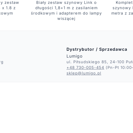
y zestaw
Biały zestaw szynowy Link o
Komplet
 x 1.8 z
długości 1,8+1 m z zasilaniem
szynowy L
ńcowym
środkowym i adapterem do lampy
metra z z
wiszącej
Dystrybutor / Sprzedawca
Lumigo
rg
ul. Piłsudskiego 85, 24-100 Pu
+48 730-005-454
(Pn-Pt 10:00
sklep@lumigo.pl