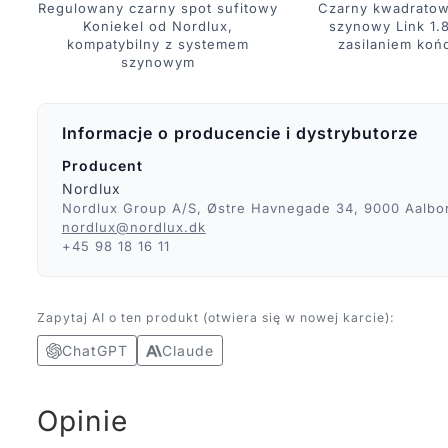
Regulowany czarny spot sufitowy
Czarny kwadratow
Koniekel od Nordlux,
szynowy Link 1.8
kompatybilny z systemem
zasilaniem ko
szynowym
Informacje o producencie i dystrybutorze
Producent
Nordlux
Nordlux Group A/S, Østre Havnegade 34, 9000 Aalbo
nordlux@nordlux.dk
+45 98 18 16 11
Zapytaj AI o ten produkt (otwiera się w nowej karcie):
ChatGPT
Claude
Opinie