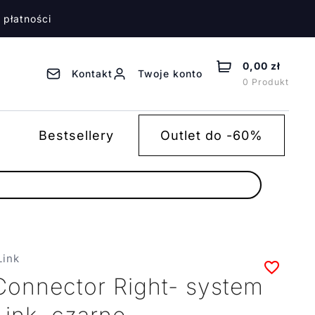
 płatności
0,00 zł
Kontakt
Twoje konto
0 Produkt
Bestsellery
Outlet do -60%
Link
Connector Right- system