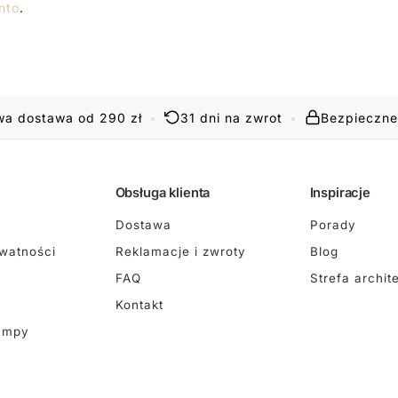
nto
.
a dostawa od 290 zł
•
31 dni na zwrot
•
Bezpieczne
Obsługa klienta
Inspiracje
Dostawa
Porady
ywatności
Reklamacje i zwroty
Blog
FAQ
Strefa archit
Kontakt
ampy