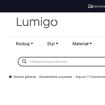
Darmow
Przejdź
Przejdź
do
do
nawigacji
treści
Rodzaj
Styl
Materiał
Wyszukiwarka
produktów
Strona główna
Oświetlenie szynowe
Złącze T-Connecto