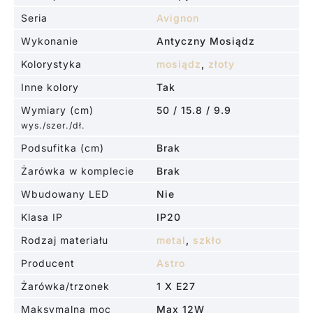
Seria
Avignon
Wykonanie
Antyczny Mosiądz
Kolorystyka
mosiądz
,
złoty
Inne kolory
Tak
Wymiary (cm)
50 / 15.8 / 9.9
wys./szer./dł.
Podsufitka (cm)
Brak
Żarówka w komplecie
Brak
Wbudowany LED
Nie
Klasa IP
IP20
Rodzaj materiału
metal
,
szkło
Producent
Astro
Żarówka/trzonek
1 X E27
Maksymalna moc
Max 12W