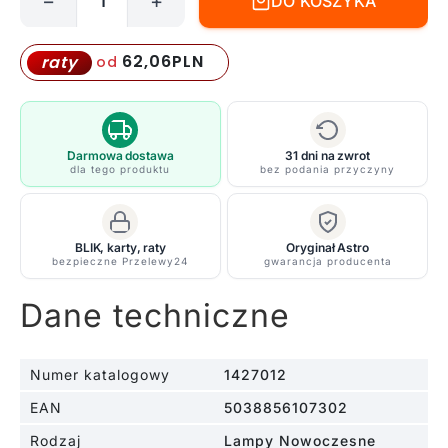
−
+
DO KOSZYKA
ilość
Wysoki
kinkiet
62,06
PLN
raty
od
Avignon
Square
500
w
Darmowa dostawa
31 dni na zwrot
dla tego produktu
bez podania przyczyny
kolorze
antycznego
mosiądzu
BLIK, karty, raty
Oryginał Astro
bezpieczne Przelewy24
gwarancja producenta
Dane techniczne
Numer katalogowy
1427012
EAN
5038856107302
Rodzaj
Lampy Nowoczesne