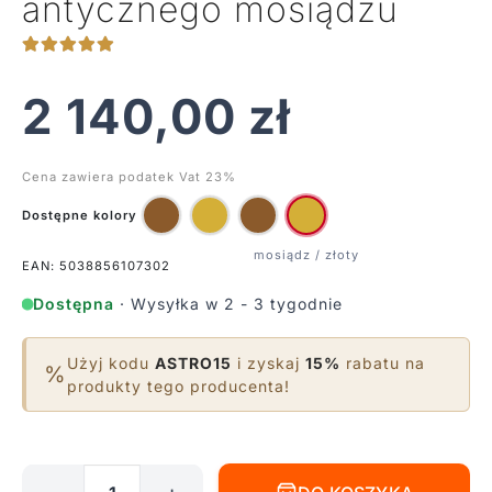
antycznego mosiądzu
2 140,00
zł
Cena zawiera podatek Vat 23%
Dostępne kolory
EAN: 5038856107302
Dostępna
· Wysyłka w 2 - 3 tygodnie
Użyj kodu
ASTRO15
i zyskaj
15%
rabatu na
%
produkty tego producenta!