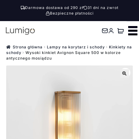
Darmowa dostawa od 290 zł
31 dni na zwrot
Bezpieczne płatności
Przejdź
Przejdź
do
do
nawigacji
treści
Strona główna
Lampy na korytarz i schody
Kinkiety na
schody
Wysoki kinkiet Avignon Square 500 w kolorze
antycznego mosiądzu
🔍