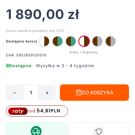
1 890,00
zł
Cena zawiera podatek Vat 23%
Dostępne kolory
EAN: 5902659125019
Dostępna
· Wysyłka w 3 - 4 tygodnie
−
+
DO KOSZYKA
ilość
Wysoka
biała
54,81
PLN
raty
od
lampa
stołowa
Cocoon