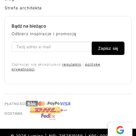
Strefa architekta
Bądź na bieżąco
Odbierz inspiracje i promocję
Zapisz się
Zapisując się akceptujesz
regulamin
i
politykę
prywatności
.
PŁATNOŚCI
DOSTAWA
© 2026 Lumigo | NIP: 7162819159 | KRS: 0000632157