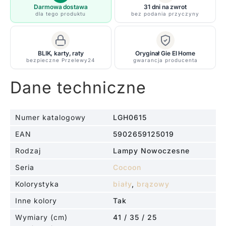
Big
Darmowa dostawa
31 dni na zwrot
dla tego produktu
bez podania przyczyny
BLIK, karty, raty
Oryginał Gie El Home
bezpieczne Przelewy24
gwarancja producenta
Dane techniczne
Numer katalogowy
LGH0615
EAN
5902659125019
Rodzaj
Lampy Nowoczesne
Seria
Cocoon
Kolorystyka
biały
,
brązowy
Inne kolory
Tak
Wymiary (cm)
41 / 35 / 25