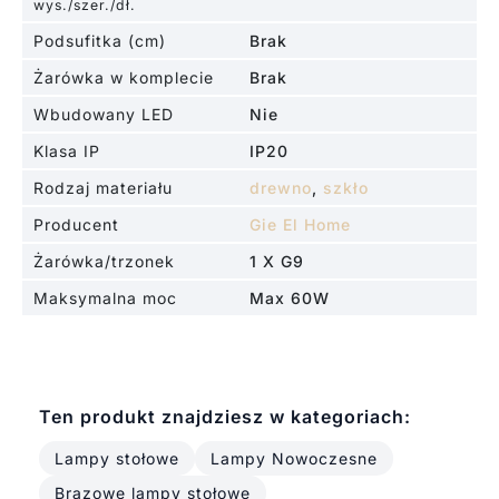
wys./szer./dł.
Podsufitka (cm)
Brak
Żarówka w komplecie
Brak
Wbudowany LED
Nie
Klasa IP
IP20
Rodzaj materiału
drewno
,
szkło
Producent
Gie El Home
Żarówka/trzonek
1 X G9
Maksymalna moc
Max 60W
Ten produkt znajdziesz w kategoriach:
Lampy stołowe
Lampy Nowoczesne
Brązowe lampy stołowe