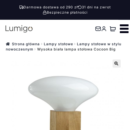
Darmowa dostawa od 290 zł
31 dni na zwrot
Bezpieczne płatności
Przejdź
Przejdź
do
do
nawigacji
treści
Strona główna
Lampy stołowe
Lampy stołowe w stylu
nowoczesnym
Wysoka biała lampa stołowa Cocoon Big
🔍