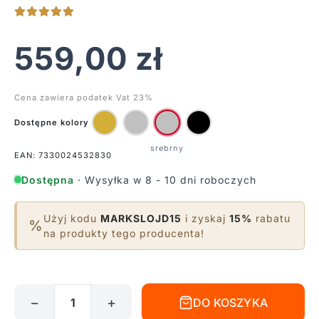
559,00
zł
Cena zawiera podatek Vat 23%
Dostępne kolory
EAN: 7330024532830
Dostępna
· Wysyłka w 8 - 10 dni roboczych
Użyj kodu
MARKSLOJD15
i zyskaj
15%
rabatu
%
na produkty tego producenta!
−
+
DO KOSZYKA
ilość