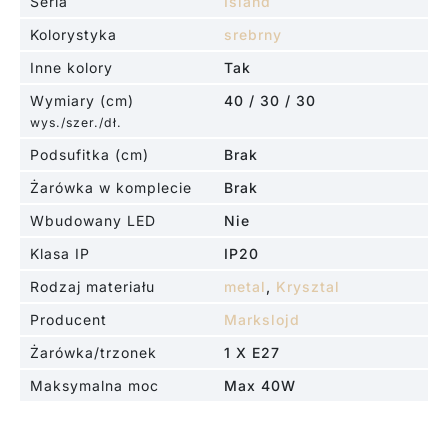
Seria
Island
Kolorystyka
srebrny
Inne kolory
Tak
Wymiary (cm)
40 / 30 / 30
wys./szer./dł.
Podsufitka (cm)
Brak
Żarówka w komplecie
Brak
Wbudowany LED
Nie
Klasa IP
IP20
Rodzaj materiału
metal
,
Krysztal
Producent
Markslojd
Żarówka/trzonek
1 X E27
Maksymalna moc
Max 40W