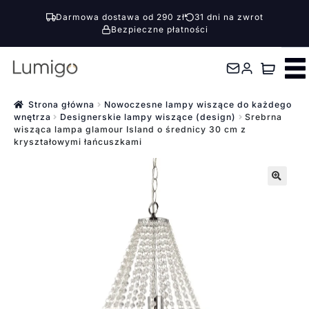
Darmowa dostawa od 290 zł
31 dni na zwrot
Bezpieczne płatności
Przejdź
Przejdź
do
do
nawigacji
treści
Strona główna
Nowoczesne lampy wiszące do każdego
wnętrza
Designerskie lampy wiszące (design)
Srebrna
wisząca lampa glamour Island o średnicy 30 cm z
kryształowymi łańcuszkami
🔍