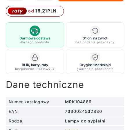
Srebrna
wisząca
16,21
PLN
raty
od
lampa
glamour
Island
o
Darmowa dostawa
31 dni na zwrot
dla tego produktu
bez podania przyczyny
średnicy
30
cm
BLIK, karty, raty
Oryginał Markslojd
z
bezpieczne Przelewy24
gwarancja producenta
kryształowymi
łańcuszkami
Dane techniczne
Numer katalogowy
MRK104889
EAN
7330024532830
Rodzaj
Lampy do sypialni