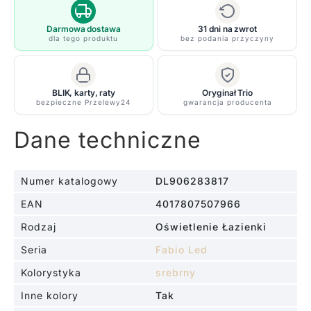
80
cm
Darmowa dostawa
31 dni na zwrot
dla tego produktu
bez podania przyczyny
do
montażu
nad
BLIK, karty, raty
Oryginał Trio
lustrem,
bezpieczne Przelewy24
gwarancja producenta
odporna
na
Dane techniczne
wilgoć
(IP44)
Numer katalogowy
DL906283817
EAN
4017807507966
Rodzaj
Oświetlenie Łazienki
Seria
Fabio Led
Kolorystyka
srebrny
Inne kolory
Tak