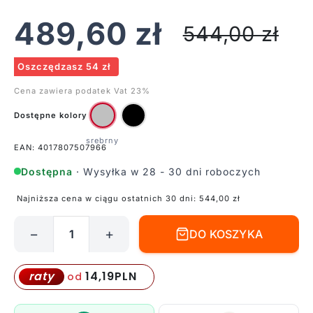
489,60
zł
544,00
zł
Oszczędzasz 54 zł
Cena zawiera podatek Vat 23%
Dostępne kolory
EAN: 4017807507966
Dostępna
· Wysyłka w 28 - 30 dni roboczych
Najniższa cena w ciągu ostatnich 30 dni:
544,00
zł
−
+
DO KOSZYKA
ilość
Srebrna
lampa
14,19
PLN
raty
od
LED
Fabio