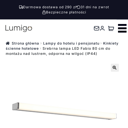
Darmowa dostawa od 290 zł
31 dni na zwrot
Bezpieczne płatności
Przejdź
Przejdź
do
do
nawigacji
treści
Strona główna
Lampy do hotelu i pensjonatu
Kinkiety
ścienne hotelowe
Srebrna lampa LED Fabio 80 cm do
montażu nad lustrem, odporna na wilgoć (IP44)
🔍