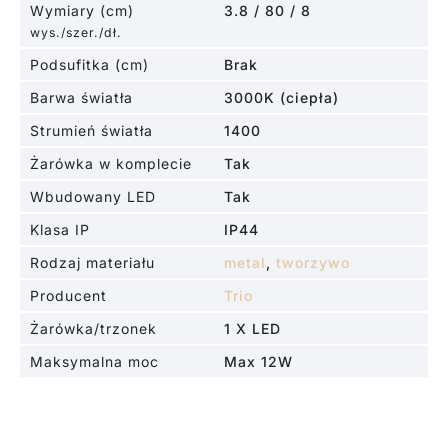
Wymiary (cm)
3.8 / 80 / 8
wys./szer./dł.
Podsufitka (cm)
Brak
Barwa światła
3000K (ciepła)
Strumień światła
1400
Żarówka w komplecie
Tak
Wbudowany LED
Tak
Klasa IP
IP44
Rodzaj materiału
metal
,
tworzywo
Producent
Trio
Żarówka/trzonek
1 X LED
Maksymalna moc
Max 12W