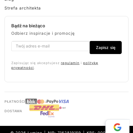
Strefa architekta
Bądź na bieżąco
Odbierz inspiracje i promocję
Zapisz się
Zapisując się akceptujesz
regulamin
i
politykę
prywatności
.
PŁATNOŚCI
DOSTAWA
© 2026 Lumigo | NIP: 7162819159 | KRS: 0000632157