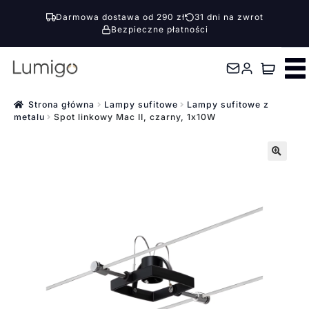
Darmowa dostawa od 290 zł
31 dni na zwrot
Bezpieczne płatności
Przejdź
Przejdź
do
do
nawigacji
treści
Strona główna
Lampy sufitowe
Lampy sufitowe z
metalu
Spot linkowy Mac II, czarny, 1x10W
🔍